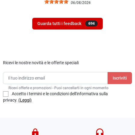
06/08/2026
Guarda tutti i feedback
694
Ricevi le nostre novità e le offerte speciali
Ricevi offerte e promozioni - Puoi cancellarti in ogni momento
Accetto i termini e le condizioni dell'informativa sulla
privacy.
(Leggi)
lock
headset_mic