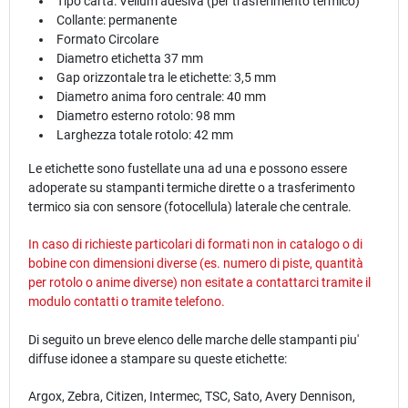
Tipo carta: Vellum adesiva (per trasferimento termico)
Collante: permanente
Formato Circolare
Diametro etichetta 37 mm
Gap orizzontale tra le etichette: 3,5 mm
Diametro anima foro centrale: 40 mm
Diametro esterno rotolo: 98 mm
Larghezza totale rotolo: 42 mm
Le etichette sono fustellate una ad una e possono essere
adoperate su stampanti termiche dirette o a trasferimento
termico sia con sensore (fotocellula) laterale che centrale.
In caso di richieste particolari di formati non in catalogo o di
bobine con dimensioni diverse (es. numero di piste, quantità
per rotolo o anime diverse) non esitate a contattarci tramite il
modulo
contatti
o tramite telefono.
Di seguito un breve elenco delle marche delle stampanti piu'
diffuse idonee a stampare su queste etichette:
Argox, Zebra, Citizen, Intermec, TSC, Sato, Avery Dennison,