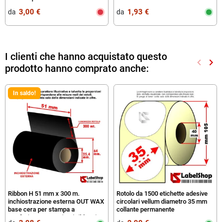
3,00 €
1,93 €
da‎ ‎
da‎ ‎
I clienti che hanno acquistato questo
keyboard_arrow_left
keyboard_arrow_right
prodotto hanno comprato anche:
Preced
Suc
In saldo!
Ribbon H 51 mm x 300 m.
Rotolo da 1500 etichette adesive
inchiostrazione esterna OUT WAX
circolari vellum diametro 35 mm
base cera per stampa a
collante permanente
trasferimento termico (Ribbon in