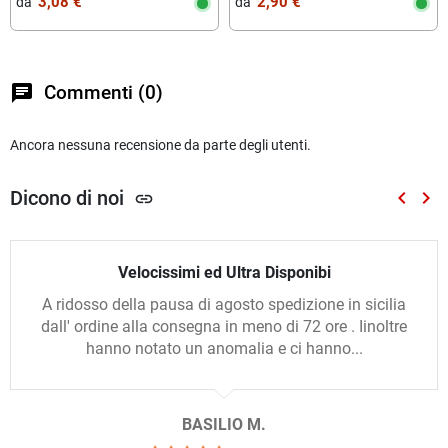
3,08 €
2,90 €
da‎ ‎
da‎ ‎
Cera)
chat
Commenti (0)
Ancora nessuna recensione da parte degli utenti.
Dicono di noi
keyboard_arrow_left
keyboard_arrow_right
link
Preced
Suc
Velocissimi ed Ultra Disponibi
A ridosso della pausa di agosto spedizione in sicilia
dall' ordine alla consegna in meno di 72 ore . Iinoltre
hanno notato un anomalia e ci hanno...
BASILIO M.