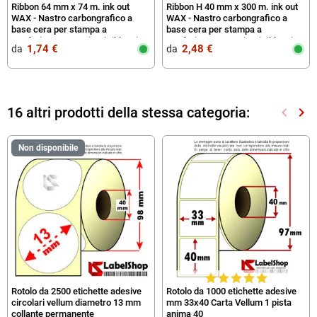
Ribbon 64 mm x 74 m. ink out
Ribbon H 40 mm x 300 m. ink out
WAX - Nastro carbongrafico a
WAX - Nastro carbongrafico a
base cera per stampa a
base cera per stampa a
trasferimento termico (Ribbon in
trasferimento termico (Ribbon in
1,74 €
2,48 €
da‎ ‎
da‎ ‎
Cera)
Cera)
16 altri prodotti della stessa categoria:
keyboard_arrow_left
keyboard_arrow_right
Preced
Suc
Non disponibile
Rotolo da 2500 etichette adesive
Rotolo da 1000 etichette adesive
circolari vellum diametro 13 mm
mm 33x40 Carta Vellum 1 pista
collante permanente
anima 40