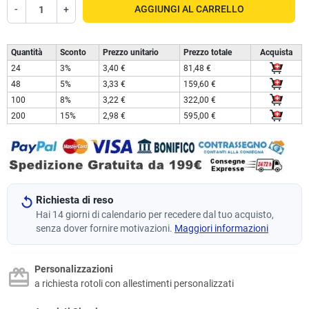
-
+
AGGIUNGI AL CARRELLO
Quantità
Sconto
Prezzo unitario
Prezzo totale
Acquista
24
3%
3,40 €
81,48 €
48
5%
3,33 €
159,60 €
100
8%
3,22 €
322,00 €
200
15%
2,98 €
595,00 €
Richiesta di reso
Hai 14 giorni di calendario per recedere dal tuo acquisto,
senza dover fornire motivazioni.
Maggiori informazioni
Personalizzazioni
a richiesta rotoli con allestimenti personalizzati