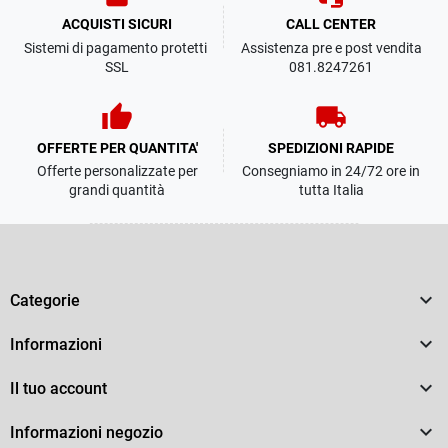
ACQUISTI SICURI
CALL CENTER
Sistemi di pagamento protetti
Assistenza pre e post vendita
SSL
081.8247261
thumb_up
local_shipping
OFFERTE PER QUANTITA'
SPEDIZIONI RAPIDE
Offerte personalizzate per
Consegniamo in 24/72 ore in
grandi quantità
tutta Italia

Categorie

Informazioni

Il tuo account

Informazioni negozio