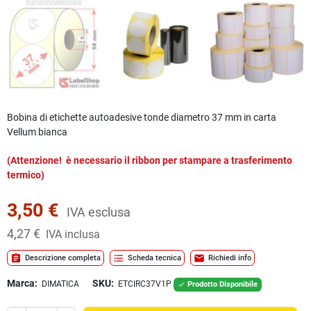
Bobina di etichette autoadesive tonde diametro 37 mm in carta
Vellum bianca
(Attenzione! è necessario il ribbon per stampare a trasferimento
termico)
3,50 €
IVA esclusa
4,27 €
IVA inclusa
assignment
format_list_bulleted
mail
Descrizione completa
Scheda tecnica
Richiedi info
Marca:
SKU:
DIMATICA
ETCIRC37V1P
Prodotto Disponibile
