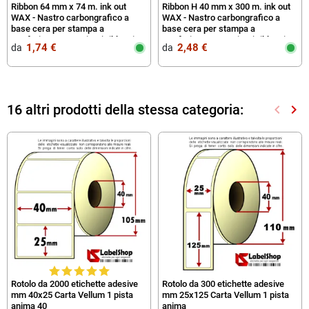
Ribbon 64 mm x 74 m. ink out
Ribbon H 40 mm x 300 m. ink out
WAX - Nastro carbongrafico a
WAX - Nastro carbongrafico a
base cera per stampa a
base cera per stampa a
trasferimento termico (Ribbon in
trasferimento termico (Ribbon in
1,74 €
2,48 €
da‎ ‎
da‎ ‎
Cera)
Cera)
16 altri prodotti della stessa categoria:
keyboard_arrow_left
keyboard_arrow_right
Preced
Suc
Rotolo da 2000 etichette adesive
Rotolo da 300 etichette adesive
mm 40x25 Carta Vellum 1 pista
mm 25x125 Carta Vellum 1 pista
anima 40
anima