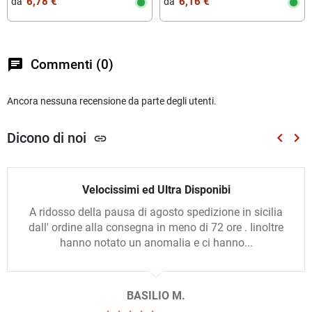
6,78 €
6,16 €
da‎ ‎
da‎ ‎
chat
Commenti (0)
Ancora nessuna recensione da parte degli utenti.
Dicono di noi
keyboard_arrow_left
keyboard_arrow_right
link
Preced
Suc
Velocissimi ed Ultra Disponibi
A ridosso della pausa di agosto spedizione in sicilia
dall' ordine alla consegna in meno di 72 ore . Iinoltre
hanno notato un anomalia e ci hanno...
BASILIO M.