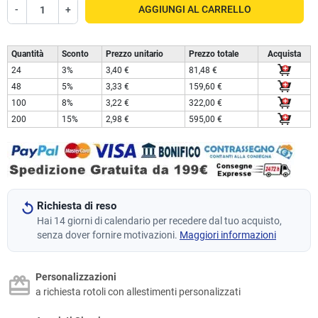
-
+
AGGIUNGI AL CARRELLO
Quantità
Sconto
Prezzo unitario
Prezzo totale
Acquista
24
3%
3,40 €
81,48 €
48
5%
3,33 €
159,60 €
100
8%
3,22 €
322,00 €
200
15%
2,98 €
595,00 €
Richiesta di reso
Hai 14 giorni di calendario per recedere dal tuo acquisto,
senza dover fornire motivazioni.
Maggiori informazioni
Personalizzazioni
a richiesta rotoli con allestimenti personalizzati