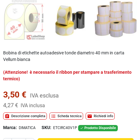
Bobina di etichette autoadesive tonde diametro 40 mm in carta
Vellum bianca
(Attenzione! è necessario il ribbon per stampare a trasferimento
termico)
3,50 €
IVA esclusa
4,27 €
IVA inclusa
assignment
format_list_bulleted
mail
Descrizione completa
Scheda tecnica
Richiedi info
Marca:
SKU:
DIMATICA
ETCIRC40V1P
Prodotto Disponibile
