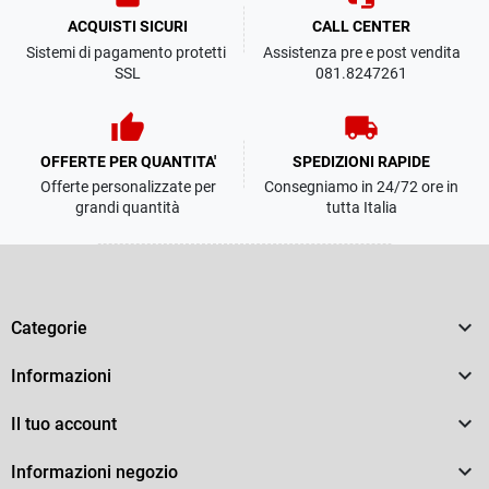
ACQUISTI SICURI
CALL CENTER
Sistemi di pagamento protetti
Assistenza pre e post vendita
SSL
081.8247261
thumb_up
local_shipping
OFFERTE PER QUANTITA'
SPEDIZIONI RAPIDE
Offerte personalizzate per
Consegniamo in 24/72 ore in
grandi quantità
tutta Italia

Categorie

Informazioni

Il tuo account

Informazioni negozio