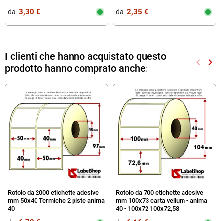
3,30 €
2,35 €
da‎ ‎
da‎ ‎
I clienti che hanno acquistato questo
keyboard_arrow_left
keyboard_arrow_right
prodotto hanno comprato anche:
Preced
Suc
Rotolo da 2000 etichette adesive
Rotolo da 700 etichette adesive
mm 50x40 Termiche 2 piste anima
mm 100x73 carta vellum - anima
40
40 - 100x72 100x72,58