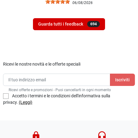
06/08/2026
Guarda tutti i feedback
694
Ricevi le nostre novità e le offerte speciali
Ricevi offerte e promozioni - Puoi cancellarti in ogni momento
Accetto i termini e le condizioni dell'informativa sulla
privacy.
(Leggi)
lock
headset_mic