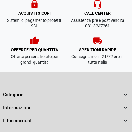
lock
headset_mic
ACQUISTI SICURI
CALL CENTER
Sistemi di pagamento protetti
Assistenza pre e post vendita
SSL
081.8247261
thumb_up
local_shipping
OFFERTE PER QUANTITA'
SPEDIZIONI RAPIDE
Offerte personalizzate per
Consegniamo in 24/72 ore in
grandi quantità
tutta Italia

Categorie

Informazioni

Il tuo account