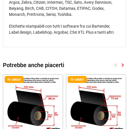
Argox, Zebra, Citizen, Intermec, TSC, Sato, Avery Dennison,
Beiyang, Birch, CAB, CITOH, Datamax, ETIPAC, Godex,
Monarch, Printronix, Serisi, Toshiba.
Etichette stampabili con tutti i software fra cui Bartender,
Label design, Labelshop, Argobar, CS4 XTL Plus e tanti altri.
Potrebbe anche piacerti
keyboard_arrow_left
keyboard_arrow_right
Preced
Suc
In saldo!
In saldo!