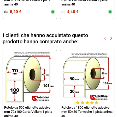
mm 85x23 Carta Vellum 1 pista
mm 57x76 Carta Vellum 1 pista
anima 40
anima 40
5,20 €
4,40 €
da‎ ‎
da‎ ‎
I clienti che hanno acquistato questo
keyboard_arrow_left
keyboard_arrow_right
prodotto hanno comprato anche:
Preced
Suc
Rotolo da 500 etichette adesive
Rotolo da 1800 etichette adesive
mm 70x100 Carta Vellum 1 pista
mm 50x30 Termiche 1 pista anima
anima 40
40