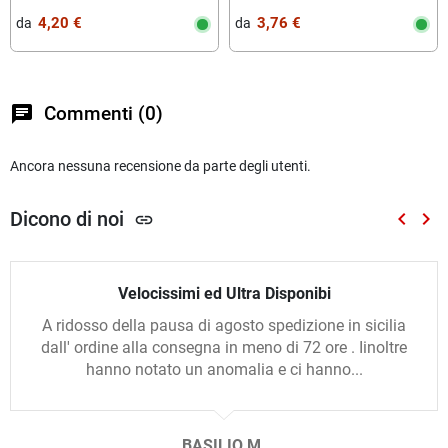
4,20 €
3,76 €
da‎ ‎
da‎ ‎
chat
Commenti (0)
Ancora nessuna recensione da parte degli utenti.
Dicono di noi
keyboard_arrow_left
keyboard_arrow_right
link
Preced
Suc
Velocissimi ed Ultra Disponibi
A ridosso della pausa di agosto spedizione in sicilia
dall' ordine alla consegna in meno di 72 ore . Iinoltre
hanno notato un anomalia e ci hanno...
BASILIO M.