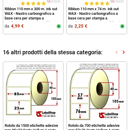
Ribbon 110 mm x 300 m. ink out
Ribbon 110 mm x 74 m. ink out
WAX - Nastro carbongrafico a
WAX - Nastro carbongrafico a
base cera per stampa a
base cera per stampa a
trasferimento termico (Ribbon in
trasferimento termico (Ribbon in
4,99 €
2,25 €
da‎ ‎
da‎ ‎
Cera)
Cera)
16 altri prodotti della stessa categoria:
keyboard_arrow_left
keyboard_arrow_right
Preced
Suc
Rotolo da 1500 etichette adesive
Rotolo da 700 etichette adesive