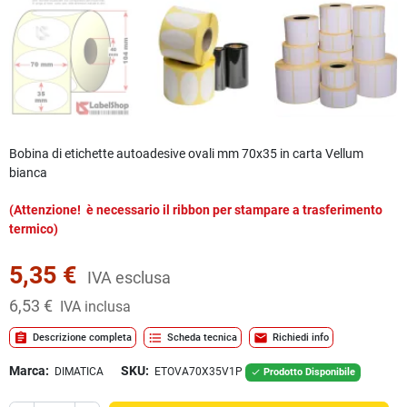
Bobina di etichette autoadesive ovali mm 70x35 in carta Vellum
bianca
(Attenzione! è necessario il ribbon per stampare a trasferimento
termico)
5,35 €
IVA esclusa
6,53 €
IVA inclusa
assignment
format_list_bulleted
mail
Descrizione completa
Scheda tecnica
Richiedi info
Marca:
SKU:
DIMATICA
ETOVA70X35V1P
Prodotto Disponibile
