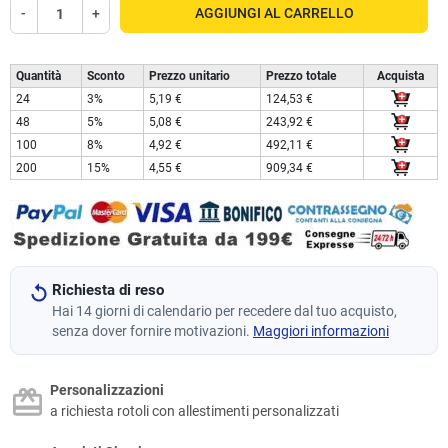
-
+
AGGIUNGI AL CARRELLO
Quantità
Sconto
Prezzo unitario
Prezzo totale
Acquista
24
3%
5,19 €
124,53 €
48
5%
5,08 €
243,92 €
100
8%
4,92 €
492,11 €
200
15%
4,55 €
909,34 €
Richiesta di reso
Hai 14 giorni di calendario per recedere dal tuo acquisto,
senza dover fornire motivazioni.
Maggiori informazioni
Personalizzazioni
a richiesta rotoli con allestimenti personalizzati