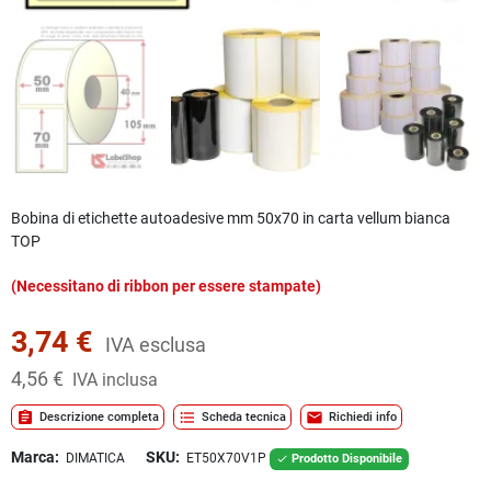
Bobina di etichette autoadesive mm 50x70 in carta vellum bianca
TOP
(Necessitano di ribbon per essere stampate)
3,74 €
IVA esclusa
4,56 €
IVA inclusa
assignment
format_list_bulleted
mail
Descrizione completa
Scheda tecnica
Richiedi info
Marca:
SKU:
DIMATICA
ET50X70V1P
Prodotto Disponibile
