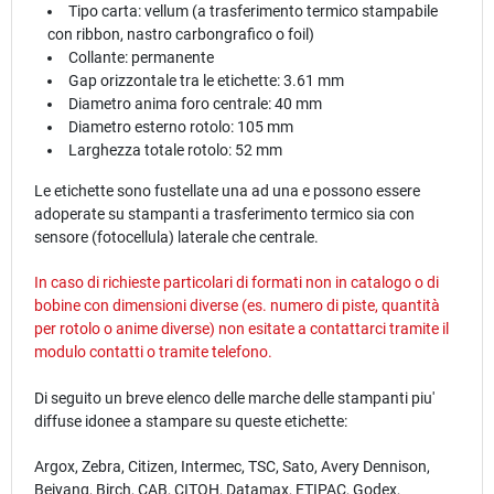
Tipo carta: vellum (a trasferimento termico stampabile
con ribbon, nastro carbongrafico o foil)
Collante: permanente
Gap orizzontale tra le etichette: 3.61 mm
Diametro anima foro centrale: 40 mm
Diametro esterno rotolo: 105 mm
Larghezza totale rotolo: 52 mm
Le etichette sono fustellate una ad una e possono essere
adoperate su stampanti a trasferimento termico sia con
sensore (fotocellula) laterale che centrale.
In caso di richieste particolari di formati non in catalogo o di
bobine con dimensioni diverse (es. numero di piste, quantità
per rotolo o anime diverse) non esitate a contattarci tramite il
modulo
contatti
o tramite telefono.
Di seguito un breve elenco delle marche delle stampanti piu'
diffuse idonee a stampare su queste etichette:
Argox, Zebra, Citizen, Intermec, TSC, Sato, Avery Dennison,
Beiyang, Birch, CAB, CITOH, Datamax, ETIPAC, Godex,