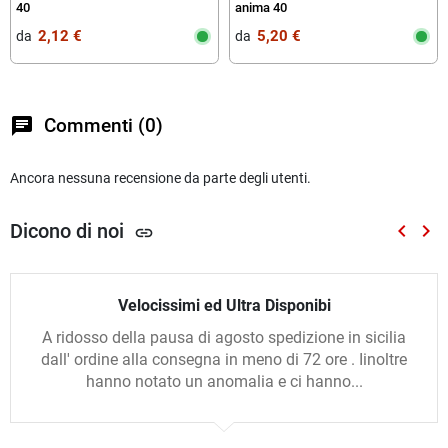
40
anima 40
2,12 €
5,20 €
da‎ ‎
da‎ ‎
chat
Commenti (0)
Ancora nessuna recensione da parte degli utenti.
Dicono di noi
keyboard_arrow_left
keyboard_arrow_right
link
Preced
Suc
Velocissimi ed Ultra Disponibi
A ridosso della pausa di agosto spedizione in sicilia
dall' ordine alla consegna in meno di 72 ore . Iinoltre
hanno notato un anomalia e ci hanno...