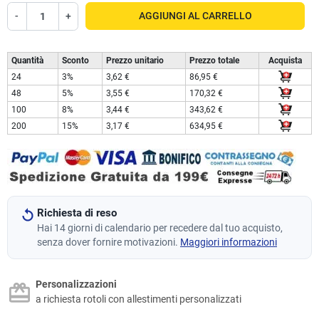
-
+
AGGIUNGI AL CARRELLO
Quantità
Sconto
Prezzo unitario
Prezzo totale
Acquista
24
3%
3,62 €
86,95 €
48
5%
3,55 €
170,32 €
100
8%
3,44 €
343,62 €
200
15%
3,17 €
634,95 €
Richiesta di reso
Hai 14 giorni di calendario per recedere dal tuo acquisto,
senza dover fornire motivazioni.
Maggiori informazioni
Personalizzazioni
a richiesta rotoli con allestimenti personalizzati