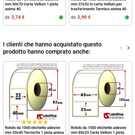
mm 50x70 Carta Vellum 1 pista
mm 37x52 in carta Vellum per
anima 40
trasferimento Termico anima 40
3,74 €
2,90 €
da‎ ‎
da‎ ‎
I clienti che hanno acquistato questo
keyboard_arrow_left
keyboard_arrow_right
prodotto hanno comprato anche:
Preced
Suc
Rotolo da 1000 etichette adesive
Rotolo da 1500 etichette adesive
mm 33x40 Termiche 1 pista anima
mm 85x23 Carta Vellum 1 pista