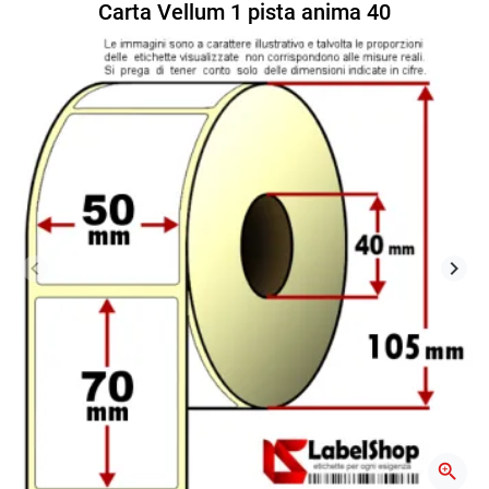
Carta Vellum 1 pista anima 40
keyboard_arrow_left
keyboard_arrow_right
Precedente
Succ
zoom_in