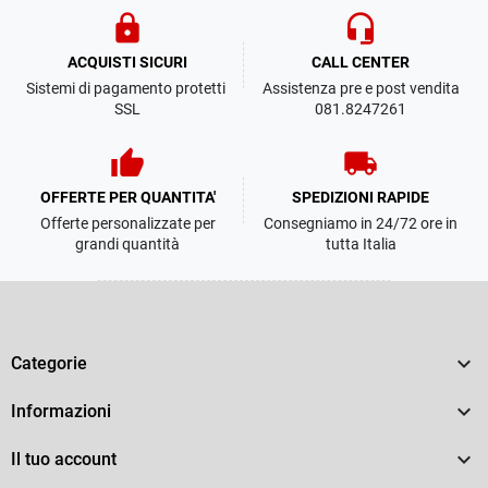
lock
headset_mic
ACQUISTI SICURI
CALL CENTER
Sistemi di pagamento protetti
Assistenza pre e post vendita
SSL
081.8247261
thumb_up
local_shipping
OFFERTE PER QUANTITA'
SPEDIZIONI RAPIDE
Offerte personalizzate per
Consegniamo in 24/72 ore in
grandi quantità
tutta Italia

Categorie

Informazioni

Il tuo account