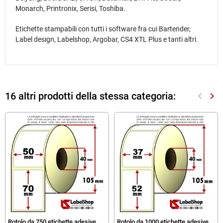
Monarch, Printronix, Serisi, Toshiba.
Etichette stampabili con tutti i software fra cui Bartender,
Label design, Labelshop, Argobar, CS4 XTL Plus e tanti altri.
16 altri prodotti della stessa categoria:
keyboard_arrow_left
keyboard_arrow_right
Preced
Suc
Rotolo da 750 etichette adesive
Rotolo da 1000 etichette adesive