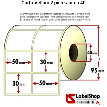
Carta Vellum 2 piste anima 40
keyboard_arrow_left
keyboard_arrow_right
Precedente
Succ
zoom_in