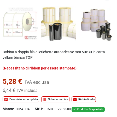
Bobina a doppia fila di etichette autoadesive mm 50x30 in carta
vellum bianca TOP
(Necessitano di ribbon per essere stampate)
5,28 €
IVA esclusa
6,44 €
IVA inclusa
assignment
format_list_bulleted
mail
Descrizione completa
Scheda tecnica
Richiedi info
Marca:
SKU:
DIMATICA
ET50X30V2P2500
Prodotto Disponibile
