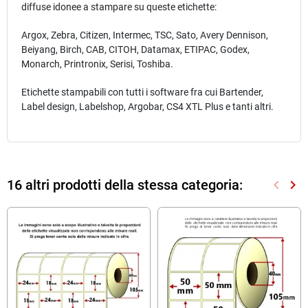
diffuse idonee a stampare su queste etichette:
Argox, Zebra, Citizen, Intermec, TSC, Sato, Avery Dennison,
Beiyang, Birch, CAB, CITOH, Datamax, ETIPAC, Godex,
Monarch, Printronix, Serisi, Toshiba.
Etichette stampabili con tutti i software fra cui Bartender,
Label design, Labelshop, Argobar, CS4 XTL Plus e tanti altri.
16 altri prodotti della stessa categoria:
keyboard_arrow_left
keyboard_arrow_right
Preced
Suc