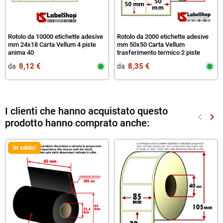
Rotolo da 10000 etichette adesive
Rotolo da 2000 etichette adesive
mm 24x18 Carta Vellum 4 piste
mm 50x50 Carta Vellum
anima 40
trasferimento termico 2 piste
anima 40
8,12 €
8,35 €
da‎ ‎
da‎ ‎
I clienti che hanno acquistato questo
keyboard_arrow_left
keyboard_arrow_right
prodotto hanno comprato anche:
Preced
Suc
In saldo!