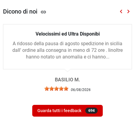
Dicono di noi
keyboard_arrow_left
keyboard_arrow_right
link
Preced
Suc
Velocissimi ed Ultra Disponibi
A ridosso della pausa di agosto spedizione in sicilia
dall' ordine alla consegna in meno di 72 ore . Iinoltre
hanno notato un anomalia e ci hanno...
BASILIO M.
06/08/2026
Guarda tutti i feedback
694