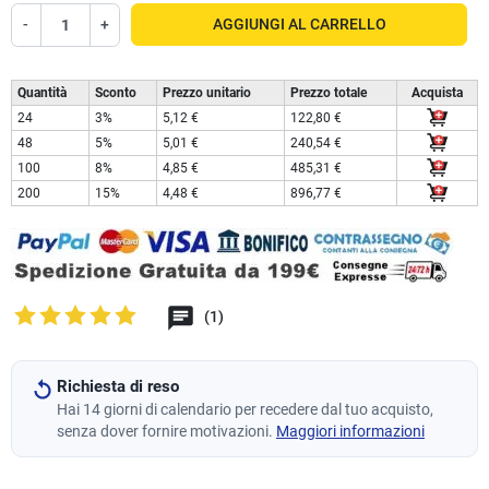
-
+
AGGIUNGI AL CARRELLO
Quantità
Sconto
Prezzo unitario
Prezzo totale
Acquista
24
3%
5,12 €
122,80 €
48
5%
5,01 €
240,54 €
100
8%
4,85 €
485,31 €
200
15%
4,48 €
896,77 €
(1)
Richiesta di reso
Hai 14 giorni di calendario per recedere dal tuo acquisto,
senza dover fornire motivazioni.
Maggiori informazioni