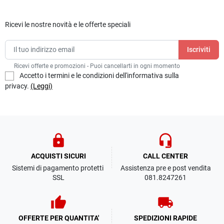
Ricevi le nostre novità e le offerte speciali
Ricevi offerte e promozioni - Puoi cancellarti in ogni momento
Accetto i termini e le condizioni dell'informativa sulla
privacy.
(Leggi)
lock
headset_mic
ACQUISTI SICURI
CALL CENTER
Sistemi di pagamento protetti
Assistenza pre e post vendita
SSL
081.8247261
thumb_up
local_shipping
OFFERTE PER QUANTITA'
SPEDIZIONI RAPIDE