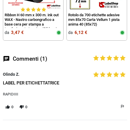
Ribbon H 60 mm x 300 m. ink out
Rotolo da 700 etichette adesive
WAX - Nastro carbongrafico a
mm 85x70 Carta Vellum 1 pista
base cera per stampa a
anima 40 (85x72)
trasferimento termico (Ribbon in
3,47 €
6,12 €
da‎ ‎
da‎ ‎
Cera)
chat
Commenti (1)
Olindo Z.
LABEL PER ETICHETTATRICE
RAPIDIIII
0
0