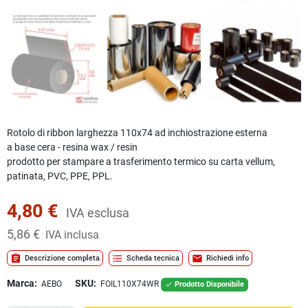
Rotolo di ribbon larghezza 110x74 ad inchiostrazione esterna
a base
cera - resina
wax / resin
prodotto per stampare a trasferimento termico su carta vellum,
patinata, PVC, PPE, PPL.
4,80 €
IVA esclusa
5,86 €
IVA inclusa
assignment
format_list_bulleted
mail
Descrizione completa
Scheda tecnica
Richiedi info
Marca:
SKU:
AEBO
FOIL110X74WR
Prodotto Disponibile
