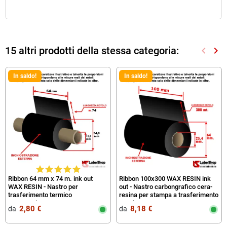
15 altri prodotti della stessa categoria:
keyboard_arrow_left
keyboard_arrow_right
Preced
Suc
In saldo!
In saldo!
Ribbon 64 mm x 74 m. ink out
Ribbon 100x300 WAX RESIN ink
WAX RESIN - Nastro per
out - Nastro carbongrafico cera-
trasferimento termico
resina per stampa a trasferimento
Cera/Resina
termico
2,80 €
8,18 €
da‎ ‎
da‎ ‎