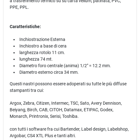
a trasferimento termico su su carta vellum, patinata, PVC,
PPE, PPL.
Caratteristiche:
Inchiostrazione Esterna
Inchiostro a base di cera
larghezza rotolo 11 cm.
lunghezza 74 mt.
Diametro foro centrale (anima) 1/2" = 12.2 mm.
Diametro esterno circa 34 mm.
Questi nastri possono essere adoperati su tutte le più diffuse
stampanti tra cui:
Argox, Zebra, Citizen, Intermec, TSC, Sato, Avery Dennison,
Beiyang, Birch, CAB, CITOH, Datamax, ETIPAC, Godex,
Monarch, Printronix, Serisi, Toshiba.
con tutti i software fra cui Bartender, Label design, Labelshop,
Argobar, CS4 XTL Plus e tanti altri.