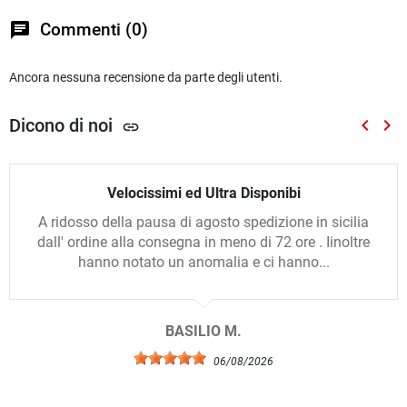
chat
Commenti (0)
Ancora nessuna recensione da parte degli utenti.
Dicono di noi
keyboard_arrow_left
keyboard_arrow_right
link
Preced
Suc
Velocissimi ed Ultra Disponibi
A ridosso della pausa di agosto spedizione in sicilia
dall' ordine alla consegna in meno di 72 ore . Iinoltre
hanno notato un anomalia e ci hanno...
BASILIO M.
06/08/2026