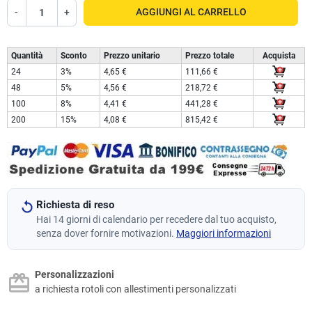
-
+
AGGIUNGI AL CARRELLO
Quantità
Sconto
Prezzo unitario
Prezzo totale
Acquista
24
3%
4,65 €
111,66 €
48
5%
4,56 €
218,72 €
100
8%
4,41 €
441,28 €
200
15%
4,08 €
815,42 €
Richiesta di reso
Hai 14 giorni di calendario per recedere dal tuo acquisto,
senza dover fornire motivazioni.
Maggiori informazioni
Personalizzazioni
a richiesta rotoli con allestimenti personalizzati