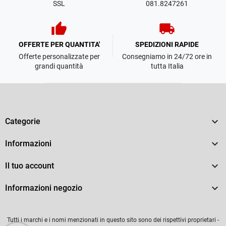
SSL
081.8247261
thumb_up
local_shipping
OFFERTE PER QUANTITA'
SPEDIZIONI RAPIDE
Offerte personalizzate per
Consegniamo in 24/72 ore in
grandi quantità
tutta Italia

Categorie

Informazioni

Il tuo account

Informazioni negozio
Tutti i marchi e i nomi menzionati in questo sito sono dei rispettivi proprietari -