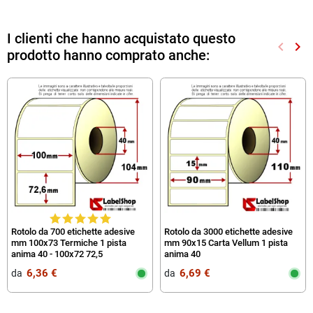
I clienti che hanno acquistato questo
keyboard_arrow_left
keyboard_arrow_right
prodotto hanno comprato anche:
Preced
Suc
Rotolo da 700 etichette adesive
Rotolo da 3000 etichette adesive
mm 100x73 Termiche 1 pista
mm 90x15 Carta Vellum 1 pista
anima 40 - 100x72 72,5
anima 40
6,36 €
6,69 €
da‎ ‎
da‎ ‎