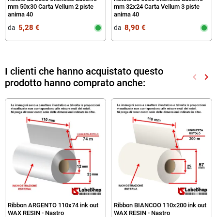
mm 50x30 Carta Vellum 2 piste
mm 32x24 Carta Vellum 3 piste
anima 40
anima 40
5,28 €
8,90 €
da‎ ‎
da‎ ‎
I clienti che hanno acquistato questo
keyboard_arrow_left
keyboard_arrow_right
prodotto hanno comprato anche:
Preced
Suc
Ribbon ARGENTO 110x74 ink out
Ribbon BIANCOO 110x200 ink out
WAX RESIN - Nastro
WAX RESIN - Nastro