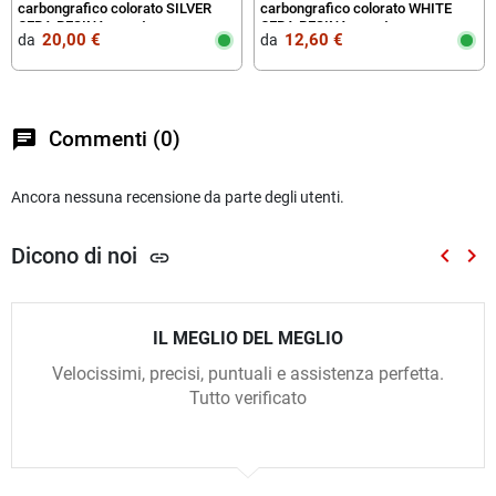
carbongrafico colorato SILVER
carbongrafico colorato WHITE
CERA RESINA per stampa a
CERA RESINA per stampa a
20,00 €
12,60 €
da‎ ‎
da‎ ‎
trasferimento termico
trasferimento termico
chat
Commenti (0)
Ancora nessuna recensione da parte degli utenti.
Dicono di noi
keyboard_arrow_left
keyboard_arrow_right
link
Preced
Suc
IL MEGLIO DEL MEGLIO
Velocissimi, precisi, puntuali e assistenza perfetta.
Tutto verificato