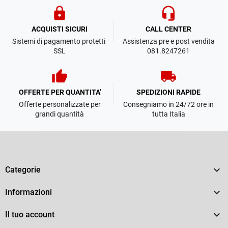
lock
headset_mic
ACQUISTI SICURI
CALL CENTER
Sistemi di pagamento protetti
Assistenza pre e post vendita
SSL
081.8247261
thumb_up
local_shipping
OFFERTE PER QUANTITA'
SPEDIZIONI RAPIDE
Offerte personalizzate per
Consegniamo in 24/72 ore in
grandi quantità
tutta Italia

Categorie

Informazioni

Il tuo account