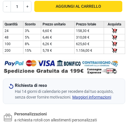
-
+
AGGIUNGI AL CARRELLO
Quantità
Sconto
Prezzo unitario
Prezzo totale
Acquista
24
3%
6,60 €
158,30 €
48
5%
6,46 €
310,08 €
100
8%
6,26 €
625,60 €
200
15%
5,78 €
1.156,00 €
Richiesta di reso
Hai 14 giorni di calendario per recedere dal tuo acquisto,
senza dover fornire motivazioni.
Maggiori informazioni
Personalizzazioni
a richiesta rotoli con allestimenti personalizzati