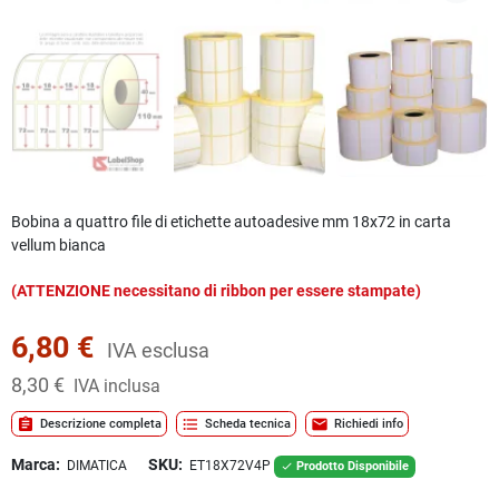
Bobina a quattro file di etichette autoadesive mm 18x72 in carta
vellum bianca
(ATTENZIONE necessitano di ribbon per essere stampate)
6,80 €
IVA esclusa
8,30 €
IVA inclusa
assignment
format_list_bulleted
mail
Descrizione completa
Scheda tecnica
Richiedi info
Marca:
SKU:
DIMATICA
ET18X72V4P
Prodotto Disponibile
