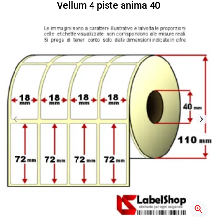
Vellum 4 piste anima 40
keyboard_arrow_left
keyboard_arrow_right
Precedente
Succ
zoom_in