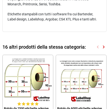
Monarch, Printronix, Serisi, Toshiba.
Etichette stampabili con tutti i software fra cui Bartender,
Label design, Labelshop, Argobar, CS4 XTL Plus e tanti altri.
16 altri prodotti della stessa categoria:
keyboard_arrow_left
keyboard_arrow_right
Preced
Suc
Rotolo da 2500 etichette adesive
Rotolo da 6000 etichette adesive