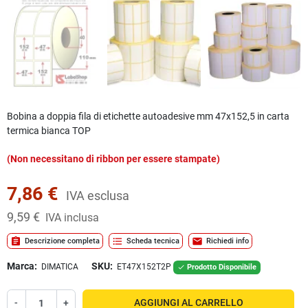
Bobina a doppia fila di etichette autoadesive mm 47x152,5 in carta
termica bianca TOP
(Non necessitano di ribbon per essere stampate)
7,86 €
IVA esclusa
9,59 €
IVA inclusa
assignment
format_list_bulleted
mail
Descrizione completa
Scheda tecnica
Richiedi info
Marca:
SKU:
DIMATICA
ET47X152T2P
Prodotto Disponibile

-
+
AGGIUNGI AL CARRELLO