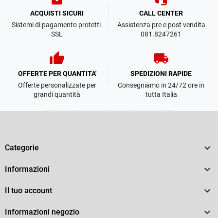
ACQUISTI SICURI
CALL CENTER
Sistemi di pagamento protetti
Assistenza pre e post vendita
SSL
081.8247261
thumb_up
local_shipping
OFFERTE PER QUANTITA'
SPEDIZIONI RAPIDE
Offerte personalizzate per
Consegniamo in 24/72 ore in
grandi quantità
tutta Italia

Categorie

Informazioni

Il tuo account

Informazioni negozio