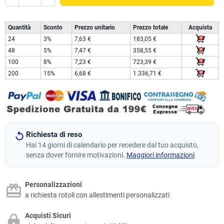
Quantità
Sconto
Prezzo unitario
Prezzo totale
Acquista
24
3%
7,63 €
183,05 €
48
5%
7,47 €
358,55 €
100
8%
7,23 €
723,39 €
200
15%
6,68 €
1.336,71 €
Richiesta di reso
Hai 14 giorni di calendario per recedere dal tuo acquisto,
senza dover fornire motivazioni.
Maggiori informazioni
Personalizzazioni
a richiesta rotoli con allestimenti personalizzati
Acquisti Sicuri