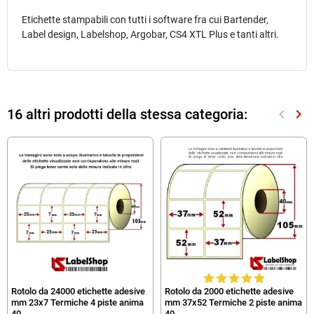
Etichette stampabili con tutti i software fra cui Bartender,
Label design, Labelshop, Argobar, CS4 XTL Plus e tanti altri.
16 altri prodotti della stessa categoria:
keyboard_arrow_left
keyboard_arrow_right
Preced
Suc
Rotolo da 24000 etichette adesive
Rotolo da 2000 etichette adesive
mm 23x7 Termiche 4 piste anima
mm 37x52 Termiche 2 piste anima
40
40