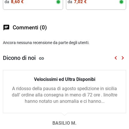
8,60 €
7,02 €
da‎ ‎
da‎ ‎
chat
Commenti (0)
Ancora nessuna recensione da parte degli utenti.
Dicono di noi
keyboard_arrow_left
keyboard_arrow_right
link
Preced
Suc
Velocissimi ed Ultra Disponibi
A ridosso della pausa di agosto spedizione in sicilia
dall' ordine alla consegna in meno di 72 ore . Iinoltre
hanno notato un anomalia e ci hanno...
BASILIO M.