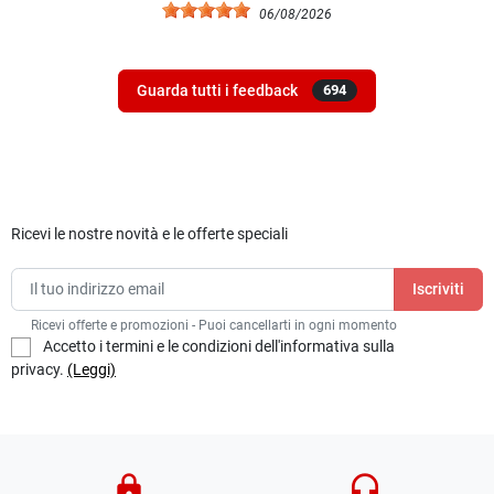
06/08/2026
Guarda tutti i feedback
694
Ricevi le nostre novità e le offerte speciali
Ricevi offerte e promozioni - Puoi cancellarti in ogni momento
Accetto i termini e le condizioni dell'informativa sulla
privacy.
(Leggi)
lock
headset_mic