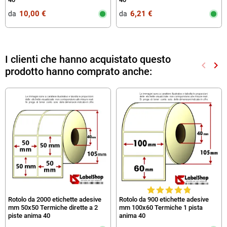
10,00 €
6,21 €
da‎ ‎
da‎ ‎
I clienti che hanno acquistato questo
keyboard_arrow_left
keyboard_arrow_right
prodotto hanno comprato anche:
Preced
Suc
Rotolo da 2000 etichette adesive
Rotolo da 900 etichette adesive
mm 50x50 Termiche dirette a 2
mm 100x60 Termiche 1 pista
piste anima 40
anima 40