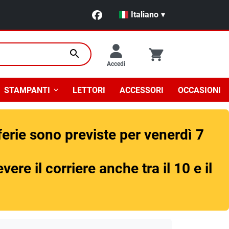
Italiano
▾
search
Accedi
STAMPANTI
LETTORI
ACCESSORI
OCCASIONI
 ferie sono previste per venerdì 7
ere il corriere anche tra il 10 e il