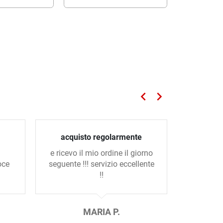
keyboard_arrow_left
keyboard_arrow_right
Precedente
Successivo
acquisto regolarmente
Se
e ricevo il mio ordine il giorno
Come se
oce
seguente !!! servizio eccellente
dell’
!!
prodo
MARIA P.
G