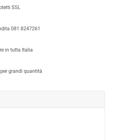
otetti SSL
endita 081.8247261
 in tutta Italia
 per grandi quantità