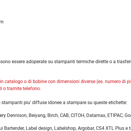
mm
ssono essere adoperate su stampanti termiche dirette o a trasfer
n in catalogo o di bobine con dimensioni diverse (es. numero di p
ti
o tramite telefono.
e stampanti piu' diffuse idonee a stampare su queste etichette:
Avery Dennison, Beiyang, Birch, CAB, CITOH, Datamax, ETIPAC, God
cui Bartender, Label design, Labelshop, Argobar, CS4 XTL Plus e tan