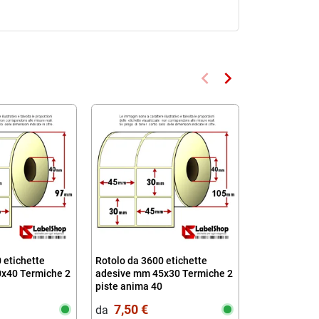
keyboard_arrow_left
keyboard_arrow_right
Precedente
Successivo
 etichette
Rotolo da 3600 etichette
Rotolo da 700
x40 Termiche 2
adesive mm 45x30 Termiche 2
adesive mm 
piste anima 40
dirette a 2 p
7,50 €
5,00 €
da‎ ‎
da‎ ‎