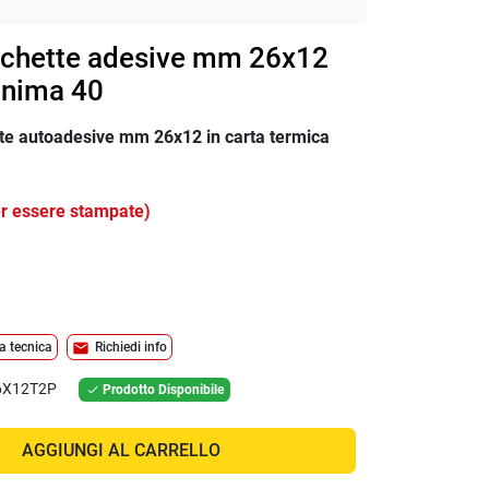
ichette adesive mm 26x12
anima 40
ette autoadesive mm 26x12 in carta termica
er essere stampate)
mail
a tecnica
Richiedi info
6X12T2P
Prodotto Disponibile

AGGIUNGI AL CARRELLO