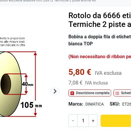
6666 etichette adesive mm 26x12 Termiche 2 piste anima 40
Rotolo da 6666 et
Termiche 2 piste 
Bobina a doppia fila di etich
bianca TOP
(Non necessitano di ribbon p
5,80 €
IVA esclusa
7,08 €
IVA inclusa
keyboard_arrow_right
assignment
format_list_bulleted
Descrizione completa
Sched
Successivo
Marca:
SKU:
DIMATICA
ET2
-
+