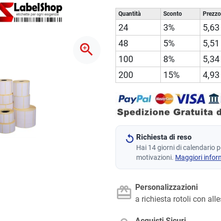
Quantità
Sconto
Prezzo
24
3%
5,63
48
5%
5,51
zoom_in
100
8%
5,34
200
15%
4,93
Richiesta di reso
Hai 14 giorni di calendario 
motivazioni.
Maggiori infor
Personalizzazioni
a richiesta rotoli con all
Acquisti Sicuri