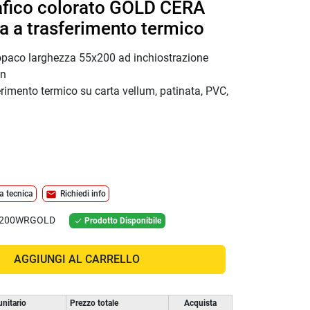
afico colorato GOLD CERA
 a trasferimento termico
o opaco larghezza 55x200 ad inchiostrazione
in
rimento termico su carta vellum, patinata, PVC,
mail
a tecnica
Richiedi info
X200WRGOLD
Prodotto Disponibile

AGGIUNGI AL CARRELLO
unitario
Prezzo totale
Acquista