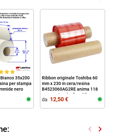
Precedente
Successivo
e Bianco 35x200
Ribbon originale Toshiba 60
Ribbon ARGE
esina per stampa
mm x 230 m cera/resina
out WAX RESI
iammide nero
B4523060AG2RE anima 118
carbongrafic
mm con tacche foro 25mm
CERA RESINA 
12,50 €
52,40 €
da‎ ‎
da‎ ‎
trasferiment
keyboard_arrow_left
keyboard_arrow_right
he:
Precedente
Successivo