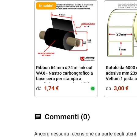
In saldo!
Ribbon 64 mm x 74 m. ink out
Rotolo da 6000 
WAX - Nastro carbongrafico a
adesive mm 23x
base cera per stampa a
Vellum 1 pista 
trasferimento termico (Ribbon
1,74 €
3,00 €
da‎ ‎
da‎ ‎
in Cera)
Commenti (0)
chat
Ancora nessuna recensione da parte degli utenti