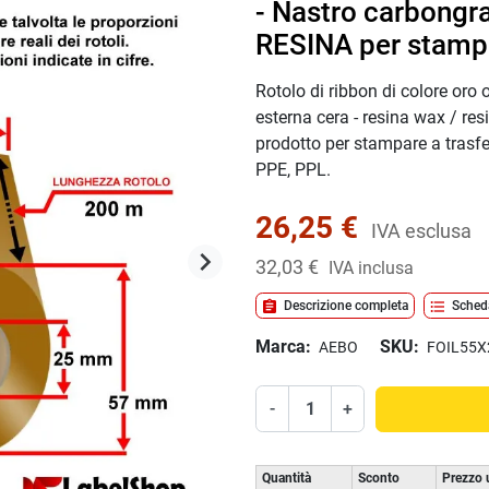
- Nastro carbongr
RESINA per stampa
Rotolo di ribbon di colore or
esterna
cera - resina
wax / res
prodotto per stampare a trasfe
PPE, PPL.
26,25 €
IVA esclusa
keyboard_arrow_right
32,03 €
IVA inclusa
Successivo
assignment
format_list_bulleted
Descrizione completa
Sched
Marca:
SKU:
AEBO
FOIL55
-
+
Quantità
Sconto
Prezzo 