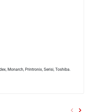
ex, Monarch, Printronix, Serisi, Toshiba.
keyboard_arrow_left
keyboard_arrow_right