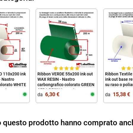
 110x200 ink
Ribbon VERDE 55x200 ink out
Ribbon Textil
- Nastro
WAX RESIN - Nastro
ink out base r
olorato WHITE
carbongrafico colorato GREEN
su raso o pol
r stampa a
CERA RESINA per stampa a
6,30 €
15,38 €
da‎ ‎
da‎ ‎
ermico
trasferimento termico
to questo prodotto hanno comprato anc