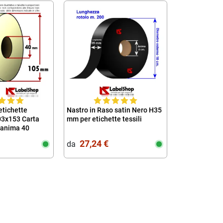
etichette
Nastro in Raso satin Nero H35
Rotolo da 100
3x153 Carta
mm per etichette tessili
adesive mm 5
 anima 40
vellum 1 pist
150 10x15
27,24 €
3,81 €
da‎ ‎
da‎ ‎