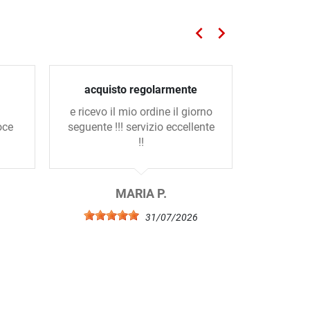
keyboard_arrow_left
keyboard_arrow_right
Precedente
Successivo
acquisto regolarmente
Se
e ricevo il mio ordine il giorno
Come se
oce
seguente !!! servizio eccellente
dell’
!!
prodo
MARIA P.
G
6
31/07/2026