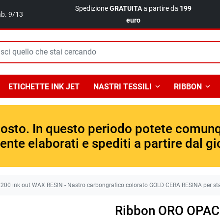
Spedizione
GRATUITA
a partire da
199
ab. 9/13
euro
ETICHETTE INK JET
NASTRI TESSILI
RIBBON
gosto. In questo periodo potete comunqu
te elaborati e spediti a partire dal gio
0 ink out WAX RESIN - Nastro carbongrafico colorato GOLD CERA RESINA per sta
Ribbon ORO OPAC