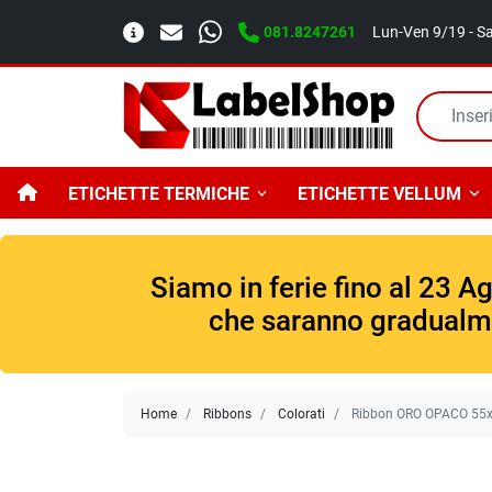
081.8247261
Lun-Ven 9/19 - S
ETICHETTE TERMICHE
ETICHETTE VELLUM
Siamo in ferie fino al 23 A
che saranno gradualmen
Home
Ribbons
Colorati
Ribbon ORO OPACO 55x20