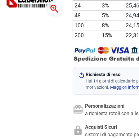
24
3%
25,46
zoom_in
48
5%
24,94
100
8%
24,15
200
15%
22,31
Richiesta di reso
Hai 14 giorni di calendario 
motivazioni.
Maggiori infor
Personalizzazioni
a richiesta rotoli con all
Acquisti Sicuri
sistemi di pagamento pr