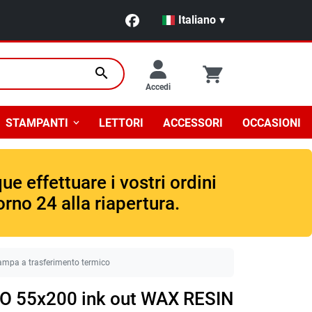
Italiano
▾
search
Accedi
STAMPANTI
LETTORI
ACCESSORI
OCCASIONI
e effettuare i vostri ordini
rno 24 alla riapertura.
mpa a trasferimento termico
O 55x200 ink out WAX RESIN