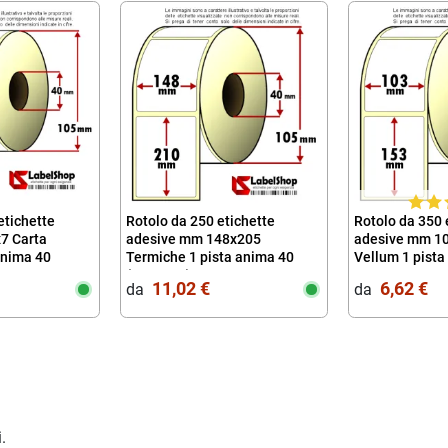
etichette
Rotolo da 250 etichette
Rotolo da 350 
7 Carta
adesive mm 148x205
adesive mm 10
anima 40
Termiche 1 pista anima 40
Vellum 1 pista
(148x210)
106x153 100x
11,02 €
6,62 €
da‎ ‎
da‎ ‎
.