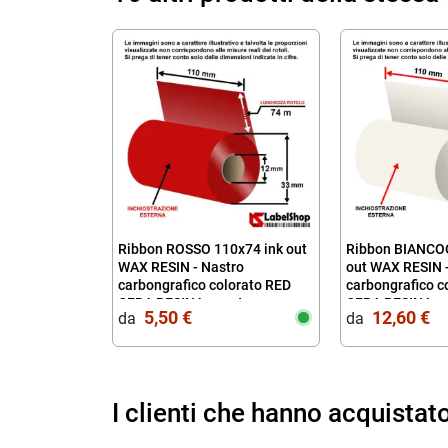
Ribbon ROSSO 110x74 ink out
Ribbon BIANCOO
WAX RESIN - Nastro
out WAX RESIN 
carbongrafico colorato RED
carbongrafico c
CERA RESINA per stampa a
CERA RESINA pe
5,50 €
12,60 €
da‎ ‎
da‎ ‎
trasferimento termico
trasferimento t
I clienti che hanno acquista