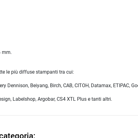
,4 mm.
te le più diffuse stampanti tra cui:
Avery Dennison, Beiyang, Birch, CAB, CITOH, Datamax, ETIPAC, God
design, Labelshop, Argobar, CS4 XTL Plus e tanti altri.
 categoria: