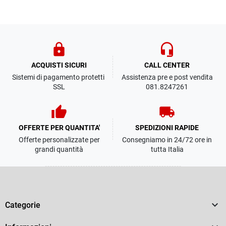
lock
headset_mic
ACQUISTI SICURI
CALL CENTER
Sistemi di pagamento protetti
Assistenza pre e post vendita
SSL
081.8247261
thumb_up
local_shipping
OFFERTE PER QUANTITA'
SPEDIZIONI RAPIDE
Offerte personalizzate per
Consegniamo in 24/72 ore in
grandi quantità
tutta Italia

Categorie