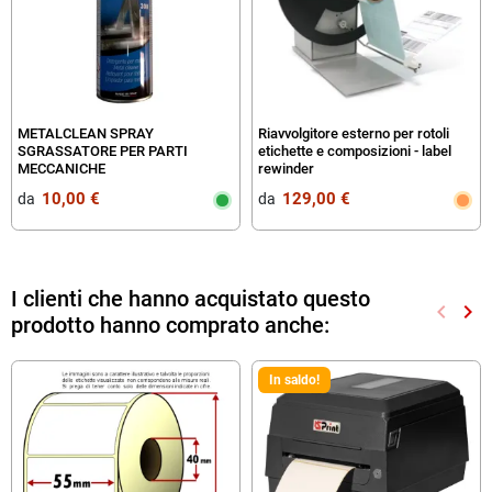
METALCLEAN SPRAY
Riavvolgitore esterno per rotoli
SGRASSATORE PER PARTI
etichette e composizioni - label
MECCANICHE
rewinder
10,00 €
129,00 €
da‎ ‎
da‎ ‎
I clienti che hanno acquistato questo
keyboard_arrow_left
keyboard_arrow_right
prodotto hanno comprato anche:
Preced
Suc
In saldo!