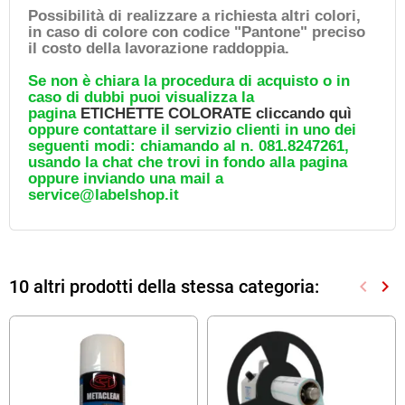
Possibilità di realizzare a richiesta altri colori,
in caso di colore con codice "Pantone" preciso
il costo della lavorazione raddoppia.
Se non è chiara la procedura di acquisto o in
caso di dubbi puoi visualizza la
pagina
ETICHETTE COLORATE cliccando quì
oppure contattare il servizio clienti in uno dei
seguenti modi: chiamando al n. 081.8247261,
usando la chat che trovi in fondo alla pagina
oppure inviando una mail a
service@labelshop.it
10 altri prodotti della stessa categoria:
keyboard_arrow_left
keyboard_arrow_right
Preced
Suc