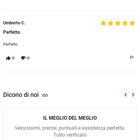
Umberto C.
Perfetto
Perfetto
0
0
Dicono di noi
keyboard_arrow_left
keyboard_arrow_right
link
Preced
Suc
IL MEGLIO DEL MEGLIO
Velocissimi, precisi, puntuali e assistenza perfetta.
Tutto verificato