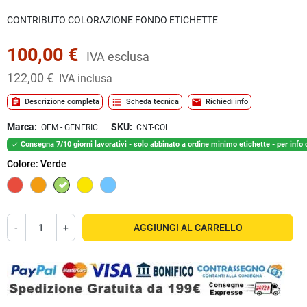
CONTRIBUTO COLORAZIONE FONDO ETICHETTE
100,00 €
IVA esclusa
122,00 €
IVA inclusa
assignment
format_list_bulleted
mail
Descrizione completa
Scheda tecnica
Richiedi info
Marca:
SKU:
OEM - GENERIC
CNT-COL
Consegna 7/10 giorni lavorativi - solo abbinato a ordine minimo etichette - per info co

Colore: Verde
Rosso
Arancione
Verde
Giallo
Azzurro
-
+
AGGIUNGI AL CARRELLO