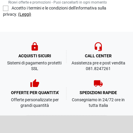
Ricevi offerte e promozioni - Puoi cancellarti in ogni momento
Accetto i termini e le condizioni dell'informativa sulla
privacy.
(Leggi)
lock
headset_mic
ACQUISTI SICURI
CALL CENTER
Sistemi di pagamento protetti
Assistenza pre e post vendita
SSL
081.8247261
thumb_up
local_shipping
OFFERTE PER QUANTITA'
SPEDIZIONI RAPIDE
Offerte personalizzate per
Consegniamo in 24/72 ore in
grandi quantità
tutta Italia