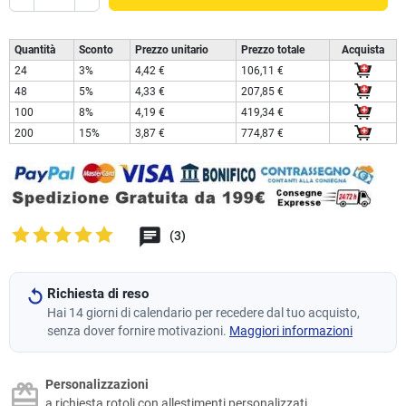
Quantità
Sconto
Prezzo unitario
Prezzo totale
Acquista
24
3%
4,42 €
106,11 €
48
5%
4,33 €
207,85 €
100
8%
4,19 €
419,34 €
200
15%
3,87 €
774,87 €
(3)
Richiesta di reso
Hai 14 giorni di calendario per recedere dal tuo acquisto,
senza dover fornire motivazioni.
Maggiori informazioni
Personalizzazioni
a richiesta rotoli con allestimenti personalizzati