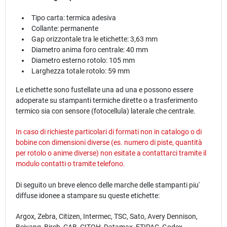
Tipo carta: termica adesiva
Collante: permanente
Gap orizzontale tra le etichette: 3,63 mm
Diametro anima foro centrale: 40 mm
Diametro esterno rotolo: 105 mm
Larghezza totale rotolo: 59 mm
Le etichette sono fustellate una ad una e possono essere
adoperate su stampanti termiche dirette o a trasferimento
termico sia con sensore (fotocellula) laterale che centrale.
In caso di richieste particolari di formati non in catalogo o di
bobine con dimensioni diverse (es. numero di piste, quantità
per rotolo o anime diverse) non esitate a contattarci tramite il
modulo
contatti
o tramite telefono.
Di seguito un breve elenco delle marche delle stampanti piu'
diffuse idonee a stampare su queste etichette:
Argox, Zebra, Citizen, Intermec, TSC, Sato, Avery Dennison,
Beiyang, Birch, CAB, CITOH, Datamax, ETIPAC, Godex,