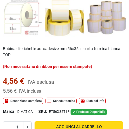
Bobina di etichette autoadesive mm 56x35 in carta termica bianca
TOP
(Non necessitano di ribbon per essere stampate)
4,56 €
IVA esclusa
5,56 €
IVA inclusa
assignment
format_list_bulleted
mail
Descrizione completa
Scheda tecnica
Richiedi info
Marca:
SKU:
DIMATICA
ET56X35T1P
Prodotto Disponibile

-
+
AGGIUNGI AL CARRELLO