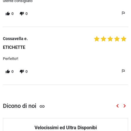
utente consigliato
0
0
Cossavella e.
ETICHETTE
Perfetto!!
0
0
Dicono di noi
keyboard_arrow_left
keyboard_arrow_right
link
Preced
Suc
Velocissimi ed Ultra Disponibi