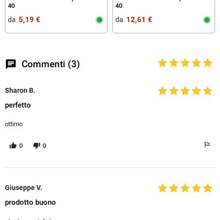
40
40
5,19 €
12,61 €
da‎ ‎
da‎ ‎
chat
Commenti (3)
Sharon B.
perfetto
ottimo
0
0
Giuseppe V.
prodotto buono