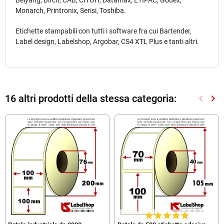
Monarch, Printronix, Serisi, Toshiba.
Etichette stampabili con tutti i software fra cui Bartender,
Label design, Labelshop, Argobar, CS4 XTL Plus e tanti altri.
16 altri prodotti della stessa categoria:
keyboard_arrow_left
keyboard_arrow_right
Preced
Suc