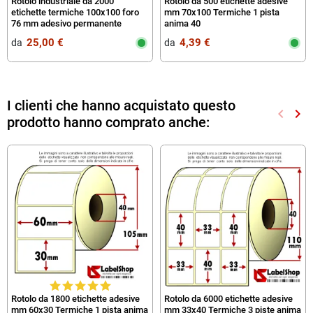
Rotolo industriale da 2000
Rotolo da 500 etichette adesive
etichette termiche 100x100 foro
mm 70x100 Termiche 1 pista
76 mm adesivo permanente
anima 40
25,00 €
4,39 €
da‎ ‎
da‎ ‎
I clienti che hanno acquistato questo
keyboard_arrow_left
keyboard_arrow_right
prodotto hanno comprato anche:
Preced
Suc
Rotolo da 1800 etichette adesive
Rotolo da 6000 etichette adesive
mm 60x30 Termiche 1 pista anima
mm 33x40 Termiche 3 piste anima