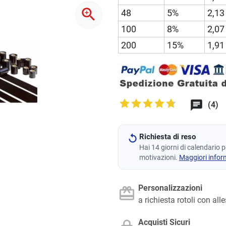
zoom_in
48
5%
2,13
100
8%
2,07
200
15%
1,91
(4)
Richiesta di reso
Hai 14 giorni di calendario 
motivazioni.
Maggiori infor
Personalizzazioni
a richiesta rotoli con all
Acquisti Sicuri