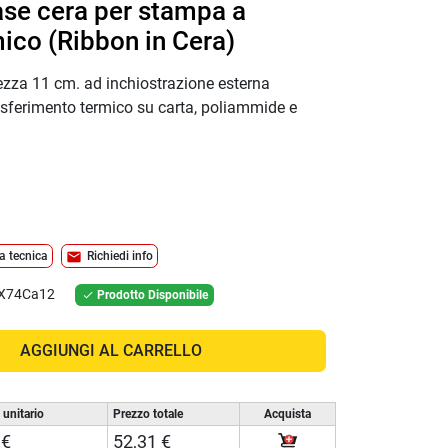
ase cera per stampa a
ico (Ribbon in Cera)
ezza 11 cm. ad inchiostrazione esterna
sferimento termico su carta, poliammide e
mail
a tecnica
Richiedi info
X74Ca12
Prodotto Disponibile

AGGIUNGI AL CARRELLO
 unitario
Prezzo totale
Acquista
 €
52,31 €