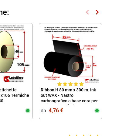
keyboard_arrow_left
keyboard_arrow_right
he:
Precedente
Successivo
etichette
Ribbon H 80 mm x 300 m. ink
Rotolo da 500
8x106 Termiche
out WAX - Nastro
adesive circo
40
carbongrafico a base cera per
diametro 13 
stampa a trasferimento
colla perman
4,76 €
6,00 €
da‎ ‎
da‎ ‎
termico (Ribbon in Cera)