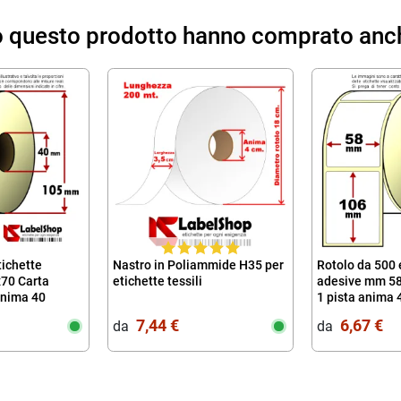
to questo prodotto hanno comprato anc
tichette
Nastro in Poliammide H35 per
Rotolo da 500 
70 Carta
etichette tessili
adesive mm 5
anima 40
1 pista anima 
7,44 €
6,67 €
da‎ ‎
da‎ ‎