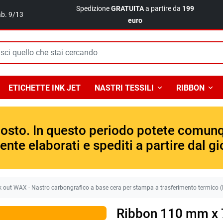
Spedizione
GRATUITA
a partire da
199
ab. 9/13
euro
ETICHETTE INK JET
NASTRI TESSILI
RIBBON
gosto. In questo periodo potete comunqu
te elaborati e spediti a partire dal gio
out WAX - Nastro carbongrafico a base cera per stampa a trasferimento termico (
Ribbon 110 mm x 7