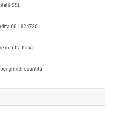
otetti SSL
endita 081.8247261
 in tutta Italia
 per grandi quantità