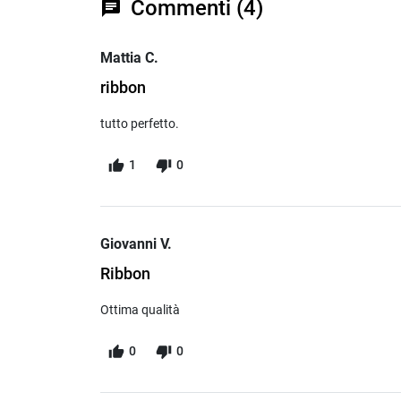
Commenti (4)
chat
Mattia C.
ribbon
tutto perfetto.
1
0
Giovanni V.
Ribbon
Ottima qualità
0
0