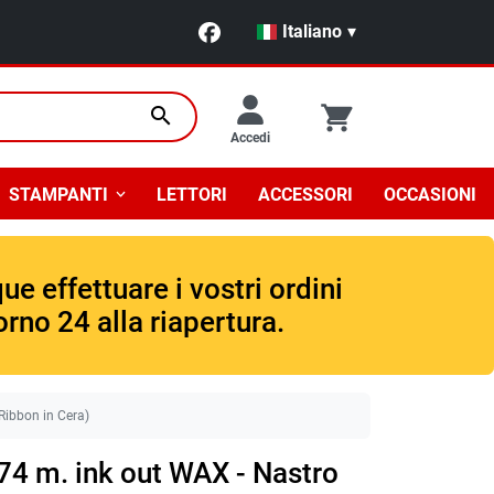
Italiano
▾
search
Accedi
STAMPANTI
LETTORI
ACCESSORI
OCCASIONI
e effettuare i vostri ordini
rno 24 alla riapertura.
Ribbon in Cera)
4 m. ink out WAX - Nastro