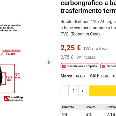
carbongrafico a b
trasferimento term
Rotolo di ribbon 110x74 largh
a base
cera
per stampare a tra
PVC. (Ribbon in Cera)
2,25 €
IVA esclusa
2,75 €
IVA inclusa
keyboard_arrow_right
Successivo
assignment
format_list_bulleted
Descrizione completa
Sched
Marca:
SKU:
AEBO
FOIL110
-
+
Quantità
Sconto
Prezzo
24
3%
2,18