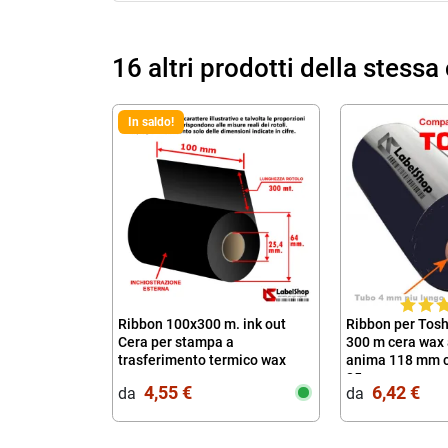
16 altri prodotti della stessa
In saldo!
Ribbon 100x300 m. ink out
Ribbon per Tos
Cera per stampa a
300 m cera wax 
trasferimento termico wax
anima 118 mm c
25mm
4,55 €
6,42 €
da‎ ‎
da‎ ‎