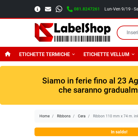
081.8247261
Lun-Ven 9/19 - S
ETICHETTE TERMICHE
ETICHETTE VELLUM
Siamo in ferie fino al 23 A
che saranno gradualmen
Home
Ribbons
Cera
Ribbon 110 mm x 74 m. ink 
In saldo!