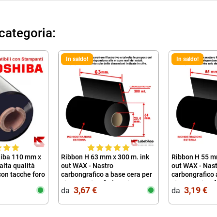
 categoria:
In saldo!
In saldo!
hiba 110 mm x
Ribbon H 63 mm x 300 m. ink
Ribbon H 55 m
alta qualità
out WAX - Nastro
out WAX - Nas
on tacche foro
carbongrafico a base cera per
carbongrafico 
stampa a trasferimento
stampa a tras
3,67 €
3,19 €
da‎ ‎
da‎ ‎
termico (Ribbon in Cera)
termico (Ribbo