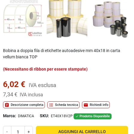
Bobina a doppia fila di etichette autoadesive mm 40x18 in carta
vellum bianca TOP
(Necessitano di ribbon per essere stampate)
6,02 €
IVA esclusa
7,34 €
IVA inclusa
assignment
format_list_bulleted
mail
Descrizione completa
Scheda tecnica
Richiedi info
Marca:
SKU:
DIMATICA
ET40X18V2P
Prodotto Disponibile

-
+
AGGIUNGI AL CARRELLO