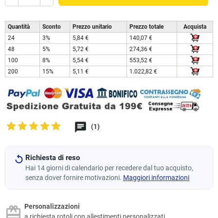
Quantità
Sconto
Prezzo unitario
Prezzo totale
Acquista
24
3%
5,84 €
140,07 €
48
5%
5,72 €
274,36 €
100
8%
5,54 €
553,52 €
200
15%
5,11 €
1.022,82 €
(1)
Richiesta di reso
Hai 14 giorni di calendario per recedere dal tuo acquisto,
senza dover fornire motivazioni.
Maggiori informazioni
Personalizzazioni
a richiesta rotoli con allestimenti personalizzati