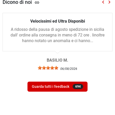
Dicono di noi
keyboard_arrow_left
keyboard_arrow_right
link
Preced
Suc
Velocissimi ed Ultra Disponibi
A ridosso della pausa di agosto spedizione in sicilia
dall' ordine alla consegna in meno di 72 ore . Iinoltre
hanno notato un anomalia e ci hanno...
BASILIO M.
06/08/2026
Guarda tutti i feedback
694