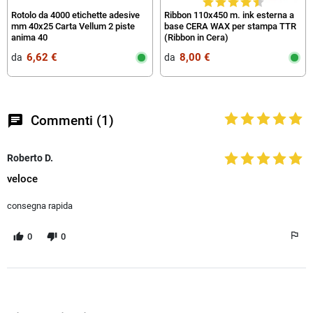
Rotolo da 4000 etichette adesive
Ribbon 110x450 m. ink esterna a
mm 40x25 Carta Vellum 2 piste
base CERA WAX per stampa TTR
anima 40
(Ribbon in Cera)
6,62 €
8,00 €
da‎ ‎
da‎ ‎
chat
Commenti (1)
Roberto D.
veloce
consegna rapida
0
0