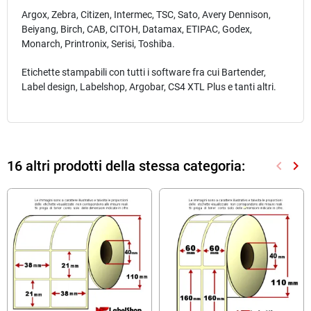
Argox, Zebra, Citizen, Intermec, TSC, Sato, Avery Dennison,
Beiyang, Birch, CAB, CITOH, Datamax, ETIPAC, Godex,
Monarch, Printronix, Serisi, Toshiba.
Etichette stampabili con tutti i software fra cui Bartender,
Label design, Labelshop, Argobar, CS4 XTL Plus e tanti altri.
16 altri prodotti della stessa categoria:
keyboard_arrow_left
keyboard_arrow_right
Preced
Suc