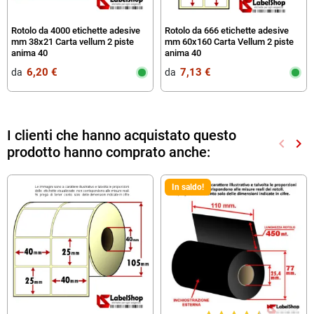
Rotolo da 4000 etichette adesive
Rotolo da 666 etichette adesive
mm 38x21 Carta vellum 2 piste
mm 60x160 Carta Vellum 2 piste
anima 40
anima 40
6,20 €
7,13 €
da‎ ‎
da‎ ‎
I clienti che hanno acquistato questo
keyboard_arrow_left
keyboard_arrow_right
prodotto hanno comprato anche:
Preced
Suc
In saldo!