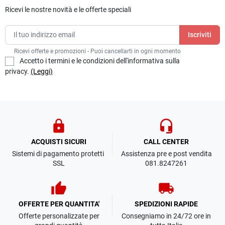
Ricevi le nostre novità e le offerte speciali
Ricevi offerte e promozioni - Puoi cancellarti in ogni momento
Accetto i termini e le condizioni dell'informativa sulla
privacy.
(Leggi)
lock
headset_mic
ACQUISTI SICURI
CALL CENTER
Sistemi di pagamento protetti
Assistenza pre e post vendita
SSL
081.8247261
thumb_up
local_shipping
OFFERTE PER QUANTITA'
SPEDIZIONI RAPIDE
Offerte personalizzate per
Consegniamo in 24/72 ore in