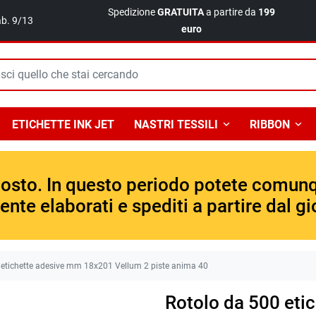
Spedizione
GRATUITA
a partire da
199
ab. 9/13
euro
ETICHETTE INK JET
NASTRI TESSILI
RIBBON
gosto. In questo periodo potete comunqu
te elaborati e spediti a partire dal gio
etichette adesive mm 18x201 Vellum 2 piste anima 40
Rotolo da 500 eti