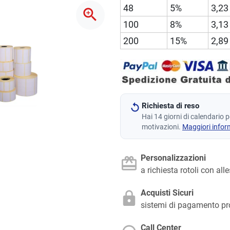
48
5%
3,23
zoom_in
100
8%
3,13
200
15%
2,89
Richiesta di reso
Hai 14 giorni di calendario 
motivazioni.
Maggiori infor
Personalizzazioni
a richiesta rotoli con all
Acquisti Sicuri
sistemi di pagamento pr
Call Center