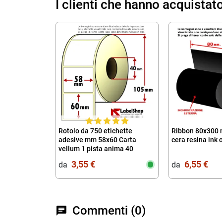
I clienti che hanno acquista
Rotolo da 750 etichette
Ribbon 80x300 
adesive mm 58x60 Carta
cera resina ink 
vellum 1 pista anima 40
3,55 €
6,55 €
da‎ ‎
da‎ ‎
Commenti (0)
chat