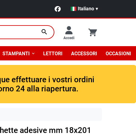
Italiano
▾
search
Accedi
STAMPANTI
LETTORI
ACCESSORI
OCCASIONI
e effettuare i vostri ordini
rno 24 alla riapertura.
chette adesive mm 18x201