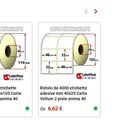
keyboard_arrow_left
keyboard_arrow_right
Precedente
Successivo
Non disponibi
etichette
Rotolo da 4000 etichette
Rotolo da 100
x105 Carta
adesive mm 40x25 Carta
adesive circo
 anima 40
Vellum 2 piste anima 40
diametro 13 m
permanente
6,62 €
12,00 €
da‎ ‎
da‎ ‎