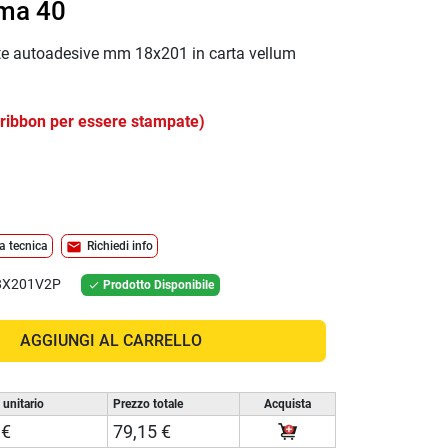
ima 40
ette autoadesive mm 18x201 in carta vellum
ribbon per essere stampate)
mail
a tecnica
Richiedi info
8X201V2P
Prodotto Disponibile

AGGIUNGI AL CARRELLO
 unitario
Prezzo totale
Acquista
 €
79,15 €