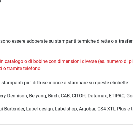
m
ssono essere adoperate su stampanti termiche dirette o a trasfer
n in catalogo o di bobine con dimensioni diverse (es. numero di p
ti
o tramite telefono.
e stampanti piu' diffuse idonee a stampare su queste etichette:
Avery Dennison, Beiyang, Birch, CAB, CITOH, Datamax, ETIPAC, God
cui Bartender, Label design, Labelshop, Argobar, CS4 XTL Plus e tan