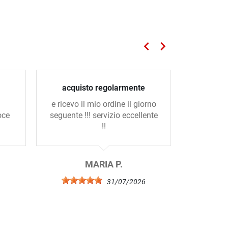
keyboard_arrow_left
keyboard_arrow_right
Precedente
Successivo
acquisto regolarmente
Se
e ricevo il mio ordine il giorno
Come se
oce
seguente !!! servizio eccellente
dell’
!!
prodo
MARIA P.
G
6
31/07/2026