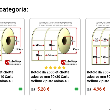
 categoria:
etichette
Rotolo da 2500 etichette
Rotolo da 900 
10 Carta
adesive mm 50x30 Carta
adesive mm 30
anima 40
Vellum 2 piste anima 40
Vellum 2 piste
5,28 €
4,96 €
da‎ ‎
da‎ ‎