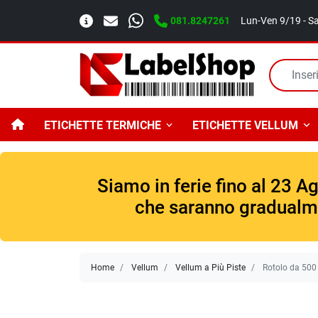
081.8247261
Lun-Ven 9/19 - S
ETICHETTE TERMICHE
ETICHETTE VELLUM
Siamo in ferie fino al 23 A
che saranno gradualmen
Home
Vellum
Vellum a Più Piste
Rotolo da 500 