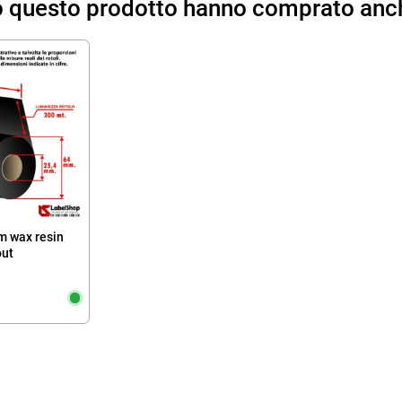
to questo prodotto hanno comprato anc
m wax resin
out