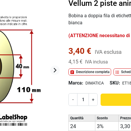
Vellum 2 piste an
Bobina a doppia fila di etich
bianca
(ATTENZIONE necessitano di 
3,40 €
IVA esclusa
4,15 €
IVA inclusa
keyboard_arrow_right
assignment
format_list_bulleted
Descrizione completa
Sched
Successivo
Marca:
SKU:
DIMATICA
ET1
-
+
Quantità
Sconto
Prezzo
24
3%
3,30