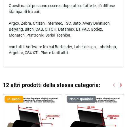
Questi nastri possono essere adoperati su tutte le più diffuse
stampanti tra cui:
Argox, Zebra, Citizen, Intermec, TSC, Sato, Avery Dennison,
Beiyang, Birch, CAB, CITOH, Datamax, ETIPAC, Godex,
Monarch, Printronix, Serisi, Toshiba.
con tutti i software fra cui Bartender, Label design, Labelshop,
Argobar, CS4 XTL Plus e tanti altri.
12 altri prodotti della stessa categoria:
keyboard_arrow_left
keyboard_arrow_right
Preced
Suc
In saldo!
Non disponibile