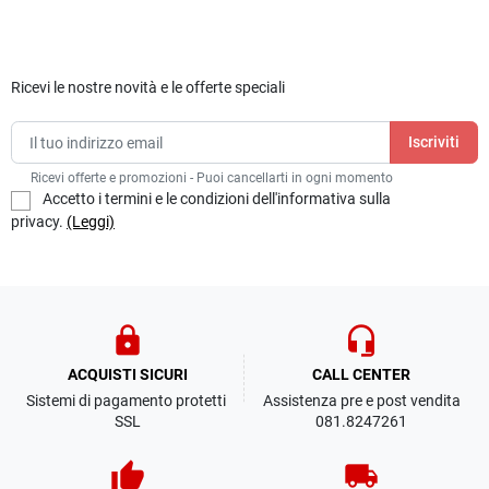
Ricevi le nostre novità e le offerte speciali
Ricevi offerte e promozioni - Puoi cancellarti in ogni momento
Accetto i termini e le condizioni dell'informativa sulla
privacy.
(Leggi)
lock
headset_mic
ACQUISTI SICURI
CALL CENTER
Sistemi di pagamento protetti
Assistenza pre e post vendita
SSL
081.8247261
thumb_up
local_shipping