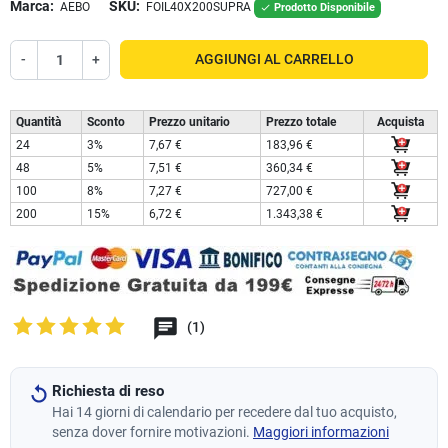
Marca:
SKU:
AEBO
FOIL40X200SUPRA
Prodotto Disponibile

-
+
AGGIUNGI AL CARRELLO
Quantità
Sconto
Prezzo unitario
Prezzo totale
Acquista
24
3%
7,67 €
183,96 €
48
5%
7,51 €
360,34 €
100
8%
7,27 €
727,00 €
200
15%
6,72 €
1.343,38 €
(1)
Richiesta di reso
Hai 14 giorni di calendario per recedere dal tuo acquisto,
senza dover fornire motivazioni.
Maggiori informazioni