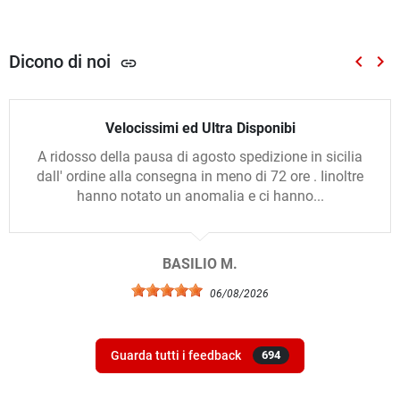
Dicono di noi
keyboard_arrow_left
keyboard_arrow_right
link
Preced
Suc
Velocissimi ed Ultra Disponibi
A ridosso della pausa di agosto spedizione in sicilia
dall' ordine alla consegna in meno di 72 ore . Iinoltre
hanno notato un anomalia e ci hanno...
BASILIO M.
06/08/2026
Guarda tutti i feedback
694