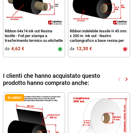
Ribbon 64x74 ink out Resina
Ribbon indelebile tessile H 45 mm
textile - Foil per stampa a
x 200 m. ink out - Nastro
trasferimento termico su etichette
carbongrafico a base resina per
tessili supra
textyle e stone wash - Ricoh
4,62 €
12,30 €
da‎ ‎
da‎ ‎
D110A
I clienti che hanno acquistato questo
keyboard_arrow_left
keyboard_arrow_right
prodotto hanno comprato anche:
Preced
Suc
In saldo!