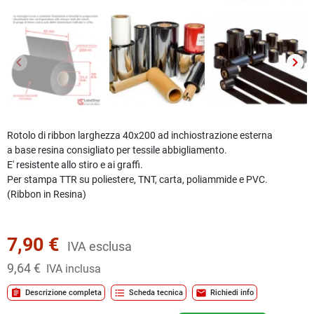
keyboard_arrow_left
keyboard_arrow_right
Precedente
Succ
Rotolo di
ribbon
larghezza 40x200 ad inchiostrazione esterna
a base
resina
consigliato per tessile abbigliamento.
E' resistente allo stiro e ai graffi.
Per stampa TTR su poliestere, TNT, carta, poliammide e PVC.
(Ribbon in Resina)
7,90 €
IVA esclusa
9,64 €
IVA inclusa
assignment
format_list_bulleted
mail
Descrizione completa
Scheda tecnica
Richiedi info