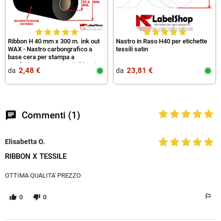
Ribbon H 40 mm x 300 m. ink out
Nastro in Raso H40 per etichette
WAX - Nastro carbongrafico a
tessili satin
base cera per stampa a
trasferimento termico (Ribbon in
2,48 €
23,81 €
da‎ ‎
da‎ ‎
Cera)
chat
Commenti (1)
Elisabetta O.
RIBBON X TESSILE
OTTIMA QUALITA' PREZZO
0
0