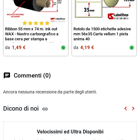
Ribbon 55 mm x 74 m. ink out
Rotolo da 1500 etichette adesive
WAX - Nastro carbongrafico a
mm 56x35 Carta vellum 1 pista
base cera per stampa a
anima 40
trasferimento termico (Ribbon in
1,49 €
4,19 €
da‎ ‎
da‎ ‎
Cera)
chat
Commenti (0)
Ancora nessuna recensione da parte degli utenti.
Dicono di noi
keyboard_arrow_left
keyboard_arrow_right
link
Preced
Suc
Velocissimi ed Ultra Disponibi