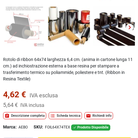
keyboard_arrow_left
keyboard_arrow_right
Precedente
Succ
Rotolo di ribbon 64x74 larghezza 6,4 cm. (anima in cartone lunga 11
cm.) ad inchiostrazione esterna a base
resina
per stampare a
trasferimento termico su poliammide, poliestere e tnt. (Ribbon in
Resina Textile)
4,62 €
IVA esclusa
5,64 €
IVA inclusa
assignment
format_list_bulleted
mail
Descrizione completa
Scheda tecnica
Richiedi info
Marca:
SKU:
AEBO
FOIL64X74TEX
Prodotto Disponibile
