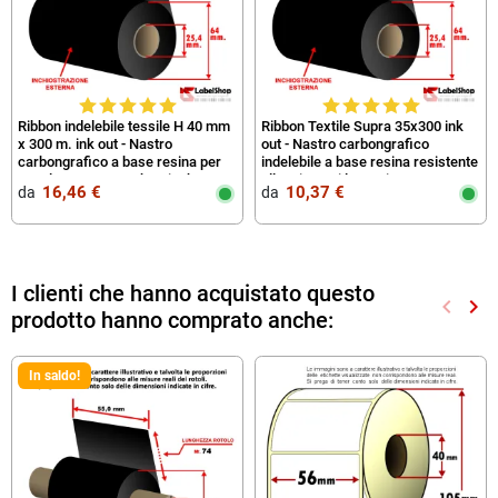
Ribbon indelebile tessile H 40 mm
Ribbon Textile Supra 35x300 ink
x 300 m. ink out - Nastro
out - Nastro carbongrafico
carbongrafico a base resina per
indelebile a base resina resistente
textyle e stone wash - Ricoh
allo stiro e ai lavaggi
16,46 €
10,37 €
da‎ ‎
da‎ ‎
D110A
I clienti che hanno acquistato questo
keyboard_arrow_left
keyboard_arrow_right
prodotto hanno comprato anche:
Preced
Suc
In saldo!