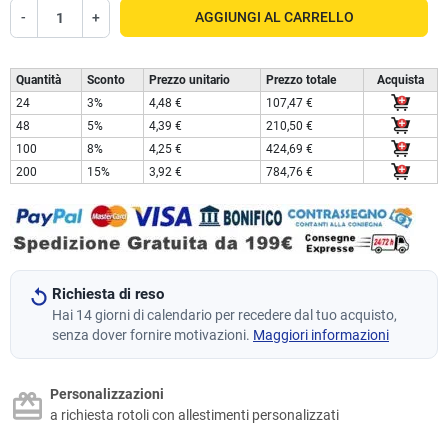
-
+
AGGIUNGI AL CARRELLO
Quantità
Sconto
Prezzo unitario
Prezzo totale
Acquista
24
3%
4,48 €
107,47 €
48
5%
4,39 €
210,50 €
100
8%
4,25 €
424,69 €
200
15%
3,92 €
784,76 €
Richiesta di reso
Hai 14 giorni di calendario per recedere dal tuo acquisto,
senza dover fornire motivazioni.
Maggiori informazioni
Personalizzazioni
a richiesta rotoli con allestimenti personalizzati