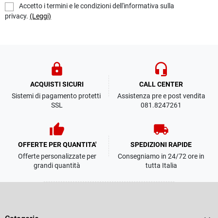
Accetto i termini e le condizioni dell'informativa sulla
privacy.
(Leggi)
lock
headset_mic
ACQUISTI SICURI
CALL CENTER
Sistemi di pagamento protetti
Assistenza pre e post vendita
SSL
081.8247261
thumb_up
local_shipping
OFFERTE PER QUANTITA'
SPEDIZIONI RAPIDE
Offerte personalizzate per
Consegniamo in 24/72 ore in
grandi quantità
tutta Italia