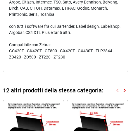
Argox, Citizen, Intermec, TSC, Sato, Avery Dennison, Beiyang,
Birch, CAB, CITOH, Datamax, ETIPAC, Godex, Monarch,
Printronix, Serisi, Toshiba.
con tutti i software fra cui Bartender, Label design, Labelshop,
Argobar, CS4 XTL Plus e tanti altri.
Compatibile con Zebra:
GC420T - GK420T - GT800 - GX420T - GX430T - TLP2844 -
ZD420 - ZD500 - ZT220 - ZT230
12 altri prodotti della stessa categoria:
keyboard_arrow_left
keyboard_arrow_right
Preced
Suc