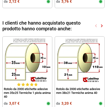
2,12 €
3,76 €
da‎ ‎
da‎ ‎
I clienti che hanno acquistato questo
keyboard_arrow_left
keyboard_arrow_right
prodotto hanno comprato anche:
Preced
Suc
Rotolo da 2000 etichette adesive
Rotolo da 2000 etichette adesive
mm 35x25 Termiche 1 pista anima
mm 38x21 Termiche anima 40
40
3,07 €
3,20 €
da‎ ‎
da‎ ‎