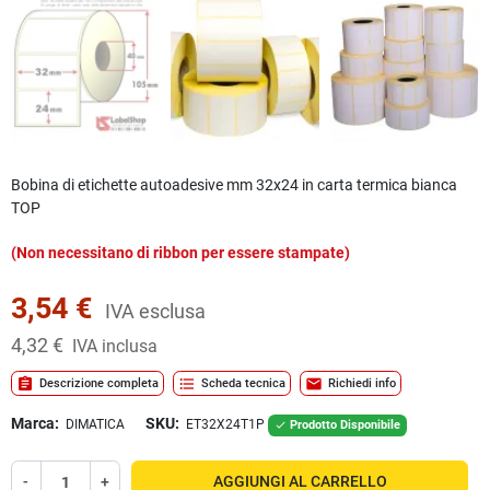
Bobina di etichette autoadesive mm 32x24 in carta termica bianca
TOP
(Non necessitano di ribbon per essere stampate)
3,54 €
IVA esclusa
4,32 €
IVA inclusa
assignment
format_list_bulleted
mail
Descrizione completa
Scheda tecnica
Richiedi info
Marca:
SKU:
DIMATICA
ET32X24T1P
Prodotto Disponibile

-
+
AGGIUNGI AL CARRELLO