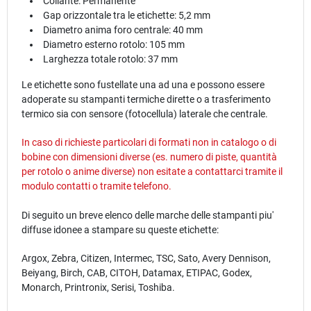
Collante: Permanente
Gap orizzontale tra le etichette: 5,2 mm
Diametro anima foro centrale: 40 mm
Diametro esterno rotolo: 105 mm
Larghezza totale rotolo: 37 mm
Le etichette sono fustellate una ad una e possono essere
adoperate su stampanti termiche dirette o a trasferimento
termico sia con sensore (fotocellula) laterale che centrale.
In caso di richieste particolari di formati non in catalogo o di
bobine con dimensioni diverse (es. numero di piste, quantità
per rotolo o anime diverse) non esitate a contattarci tramite il
modulo
contatti
o tramite telefono.
Di seguito un breve elenco delle marche delle stampanti piu'
diffuse idonee a stampare su queste etichette:
Argox, Zebra, Citizen, Intermec, TSC, Sato, Avery Dennison,
Beiyang, Birch, CAB, CITOH, Datamax, ETIPAC, Godex,
Monarch, Printronix, Serisi, Toshiba.