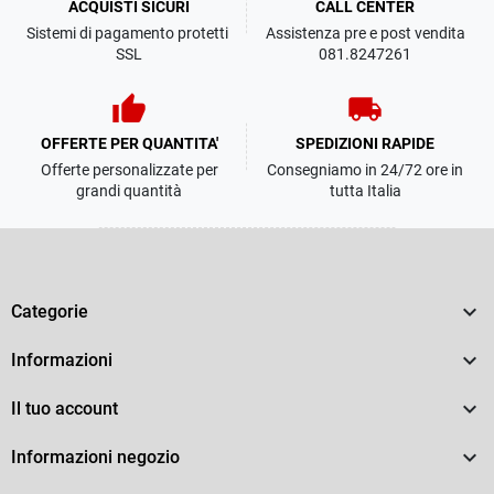
ACQUISTI SICURI
CALL CENTER
Sistemi di pagamento protetti
Assistenza pre e post vendita
SSL
081.8247261
thumb_up
local_shipping
OFFERTE PER QUANTITA'
SPEDIZIONI RAPIDE
Offerte personalizzate per
Consegniamo in 24/72 ore in
grandi quantità
tutta Italia

Categorie

Informazioni

Il tuo account

Informazioni negozio