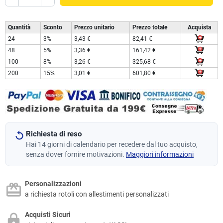
Quantità
Sconto
Prezzo unitario
Prezzo totale
Acquista
24
3%
3,43 €
82,41 €
48
5%
3,36 €
161,42 €
100
8%
3,26 €
325,68 €
200
15%
3,01 €
601,80 €
Richiesta di reso
Hai 14 giorni di calendario per recedere dal tuo acquisto,
senza dover fornire motivazioni.
Maggiori informazioni
Personalizzazioni
a richiesta rotoli con allestimenti personalizzati
Acquisti Sicuri