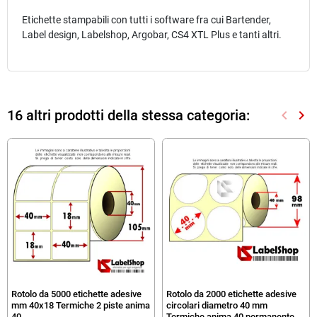
Etichette stampabili con tutti i software fra cui Bartender,
Label design, Labelshop, Argobar, CS4 XTL Plus e tanti altri.
16 altri prodotti della stessa categoria:
keyboard_arrow_left
keyboard_arrow_right
Preced
Suc
Rotolo da 5000 etichette adesive
Rotolo da 2000 etichette adesive
mm 40x18 Termiche 2 piste anima
circolari diametro 40 mm
40
Termiche anima 40 permanente