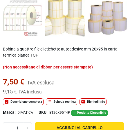
Bobina a quattro file di etichette autoadesive mm 20x95 in carta
termica bianca TOP
(Non necessitano di ribbon per essere stampate)
7,50 €
IVA esclusa
9,15 €
IVA inclusa
assignment
format_list_bulleted
mail
Descrizione completa
Scheda tecnica
Richiedi info
Marca:
SKU:
DIMATICA
ET20X95T4P
Prodotto Disponibile

-
+
AGGIUNGI AL CARRELLO