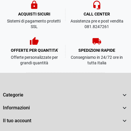
lock
headset_mic
ACQUISTI SICURI
CALL CENTER
Sistemi di pagamento protetti
Assistenza pre e post vendita
SSL
081.8247261
thumb_up
local_shipping
OFFERTE PER QUANTITA'
SPEDIZIONI RAPIDE
Offerte personalizzate per
Consegniamo in 24/72 ore in
grandi quantità
tutta Italia

Categorie

Informazioni

Il tuo account