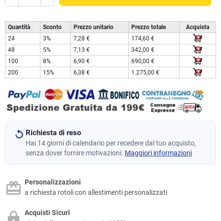
Quantità
Sconto
Prezzo unitario
Prezzo totale
Acquista
24
3%
7,28 €
174,60 €
48
5%
7,13 €
342,00 €
100
8%
6,90 €
690,00 €
200
15%
6,38 €
1.275,00 €
Richiesta di reso
Hai 14 giorni di calendario per recedere dal tuo acquisto,
senza dover fornire motivazioni.
Maggiori informazioni
Personalizzazioni
a richiesta rotoli con allestimenti personalizzati
Acquisti Sicuri