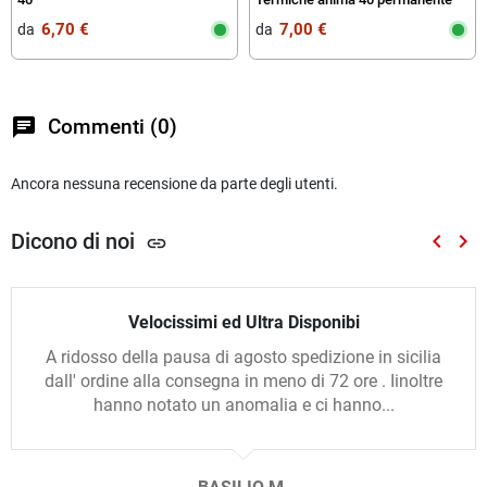
6,70 €
7,00 €
da‎ ‎
da‎ ‎
chat
Commenti (0)
Ancora nessuna recensione da parte degli utenti.
Dicono di noi
keyboard_arrow_left
keyboard_arrow_right
link
Preced
Suc
Velocissimi ed Ultra Disponibi
A ridosso della pausa di agosto spedizione in sicilia
dall' ordine alla consegna in meno di 72 ore . Iinoltre
hanno notato un anomalia e ci hanno...