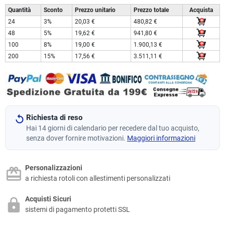
Quantità
Sconto
Prezzo unitario
Prezzo totale
Acquista
24
3%
20,03 €
480,82 €
48
5%
19,62 €
941,80 €
100
8%
19,00 €
1.900,13 €
200
15%
17,56 €
3.511,11 €
Richiesta di reso
Hai 14 giorni di calendario per recedere dal tuo acquisto,
senza dover fornire motivazioni.
Maggiori informazioni
Personalizzazioni
a richiesta rotoli con allestimenti personalizzati
Acquisti Sicuri
sistemi di pagamento protetti SSL