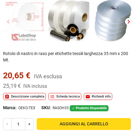
keyboard_arrow_left
keyboard_arrow_right
Precedente
Succ
Rotolo di nastro in raso per etichette tessili larghezza 35 mm x 200
Mt.
20,65 €
IVA esclusa
25,19 €
IVA inclusa
assignment
format_list_bulleted
mail
Descrizione completa
Scheda tecnica
Richiedi info
Marca:
SKU:
OEKO-TEX
RASOH35
Prodotto Disponibile

-
+
AGGIUNGI AL CARRELLO