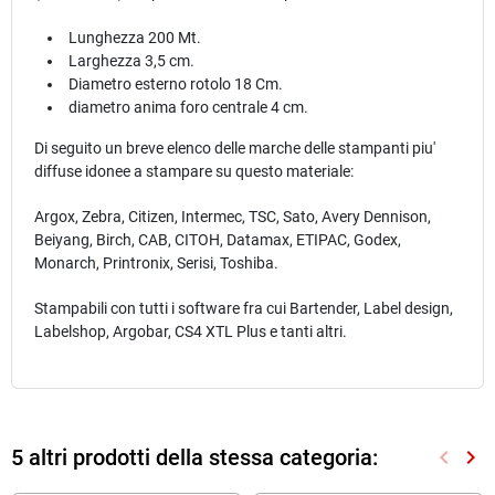
Lunghezza 200 Mt.
Larghezza 3,5 cm.
Diametro esterno rotolo 18 Cm.
diametro anima foro centrale 4 cm.
Di seguito un breve elenco delle marche delle stampanti piu'
diffuse idonee a stampare su questo materiale:
Argox, Zebra, Citizen, Intermec, TSC, Sato, Avery Dennison,
Beiyang, Birch, CAB, CITOH, Datamax, ETIPAC, Godex,
Monarch, Printronix, Serisi, Toshiba.
Stampabili con tutti i software fra cui Bartender, Label design,
Labelshop, Argobar, CS4 XTL Plus e tanti altri.
5 altri prodotti della stessa categoria:
keyboard_arrow_left
keyboard_arrow_right
Preced
Suc