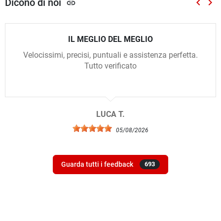
Dicono di noi
keyboard_arrow_left
keyboard_arrow_right
link
Preced
Suc
IL MEGLIO DEL MEGLIO
Velocissimi, precisi, puntuali e assistenza perfetta.
Tutto verificato
LUCA T.
05/08/2026
Guarda tutti i feedback
693