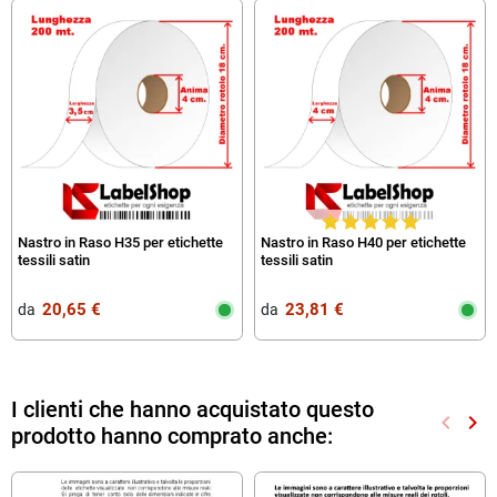
Nastro in Raso H35 per etichette
Nastro in Raso H40 per etichette
tessili satin
tessili satin
20,65 €
23,81 €
da‎ ‎
da‎ ‎
I clienti che hanno acquistato questo
keyboard_arrow_left
keyboard_arrow_right
prodotto hanno comprato anche:
Preced
Suc