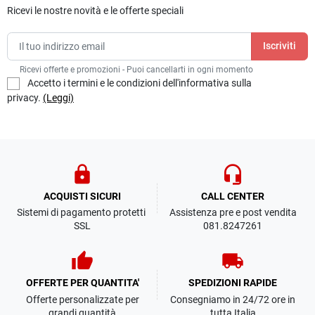
Ricevi le nostre novità e le offerte speciali
Ricevi offerte e promozioni - Puoi cancellarti in ogni momento
Accetto i termini e le condizioni dell'informativa sulla
privacy.
(Leggi)
lock
headset_mic
ACQUISTI SICURI
CALL CENTER
Sistemi di pagamento protetti
Assistenza pre e post vendita
SSL
081.8247261
thumb_up
local_shipping
OFFERTE PER QUANTITA'
SPEDIZIONI RAPIDE
Offerte personalizzate per
Consegniamo in 24/72 ore in
grandi quantità
tutta Italia