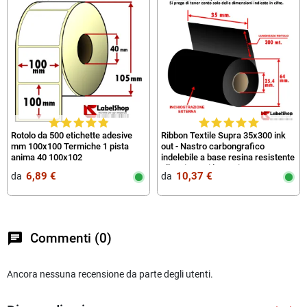
Rotolo da 500 etichette adesive
Ribbon Textile Supra 35x300 ink
mm 100x100 Termiche 1 pista
out - Nastro carbongrafico
anima 40 100x102
indelebile a base resina resistente
allo stiro e ai lavaggi
6,89 €
10,37 €
da‎ ‎
da‎ ‎
chat
Commenti (0)
Ancora nessuna recensione da parte degli utenti.