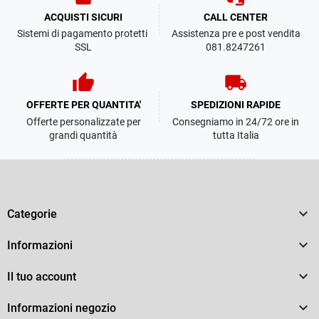
ACQUISTI SICURI
CALL CENTER
Sistemi di pagamento protetti
Assistenza pre e post vendita
SSL
081.8247261
thumb_up
local_shipping
OFFERTE PER QUANTITA'
SPEDIZIONI RAPIDE
Offerte personalizzate per
Consegniamo in 24/72 ore in
grandi quantità
tutta Italia

Categorie

Informazioni

Il tuo account

Informazioni negozio