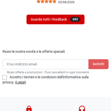
05/08/2026
Guarda tutti i feedback
693
Ricevi le nostre novità e le offerte speciali
Ricevi offerte e promozioni - Puoi cancellarti in ogni momento
Accetto i termini e le condizioni dell'informativa sulla
privacy.
(Leggi)
lock
headset_mic