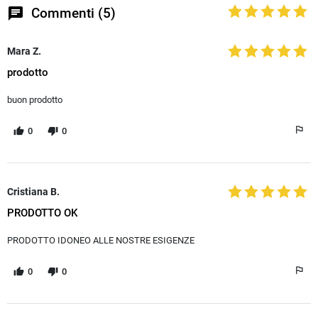
chat
Commenti (5)
Mara Z.
prodotto
buon prodotto
0
0
Cristiana B.
PRODOTTO OK
PRODOTTO IDONEO ALLE NOSTRE ESIGENZE
0
0