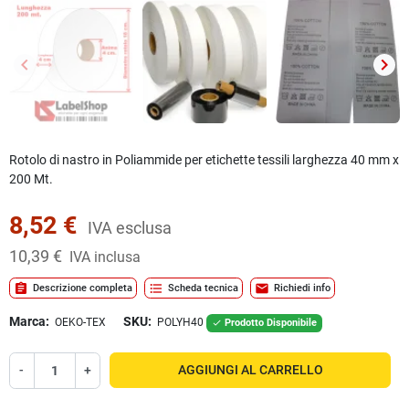
keyboard_arrow_left
keyboard_arrow_right
Precedente
Succ
Rotolo di nastro in Poliammide per etichette tessili larghezza 40 mm x
200 Mt.
8,52 €
IVA esclusa
10,39 €
IVA inclusa
assignment
format_list_bulleted
mail
Descrizione completa
Scheda tecnica
Richiedi info
Marca:
SKU:
OEKO-TEX
POLYH40
Prodotto Disponibile

-
+
AGGIUNGI AL CARRELLO