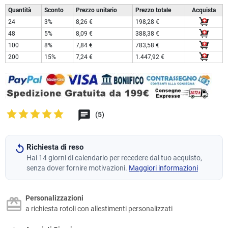
Quantità
Sconto
Prezzo unitario
Prezzo totale
Acquista
24
3%
8,26 €
198,28 €
48
5%
8,09 €
388,38 €
100
8%
7,84 €
783,58 €
200
15%
7,24 €
1.447,92 €
(5)
Richiesta di reso
Hai 14 giorni di calendario per recedere dal tuo acquisto,
senza dover fornire motivazioni.
Maggiori informazioni
Personalizzazioni
a richiesta rotoli con allestimenti personalizzati