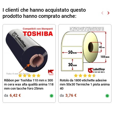
I clienti che hanno acquistato questo
keyboard_arrow_left
keyboard_arrow_right
prodotto hanno comprato anche:
Preced
Suc
Ribbon per Toshiba 110 mm x 300
Rotolo da 1800 etichette adesive
m cera wax alta qualità anima 118
mm 50x30 Termiche 1 pista anima
mm con tacche foro 25mm
40
6,42 €
3,76 €
da‎ ‎
da‎ ‎