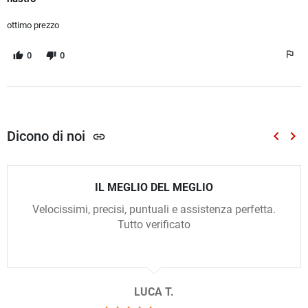
ottimo prezzo
0
0
Dicono di noi
keyboard_arrow_left
keyboard_arrow_right
link
Preced
Suc
IL MEGLIO DEL MEGLIO
Velocissimi, precisi, puntuali e assistenza perfetta.
Tutto verificato
LUCA T.