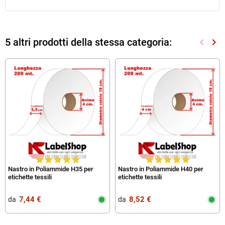
5 altri prodotti della stessa categoria:
keyboard_arrow_left
keyboard_arrow_right
Preced
Suc
Nastro in Poliammide H35 per
Nastro in Poliammide H40 per
etichette tessili
etichette tessili
7,44 €
8,52 €
da‎ ‎
da‎ ‎