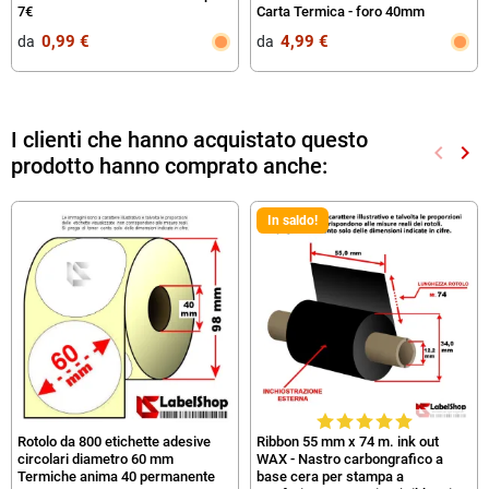
7€
Carta Termica - foro 40mm
0,99 €
4,99 €
da‎ ‎
da‎ ‎
I clienti che hanno acquistato questo
keyboard_arrow_left
keyboard_arrow_right
prodotto hanno comprato anche:
Preced
Suc
In saldo!
Rotolo da 800 etichette adesive
Ribbon 55 mm x 74 m. ink out
circolari diametro 60 mm
WAX - Nastro carbongrafico a
Termiche anima 40 permanente
base cera per stampa a