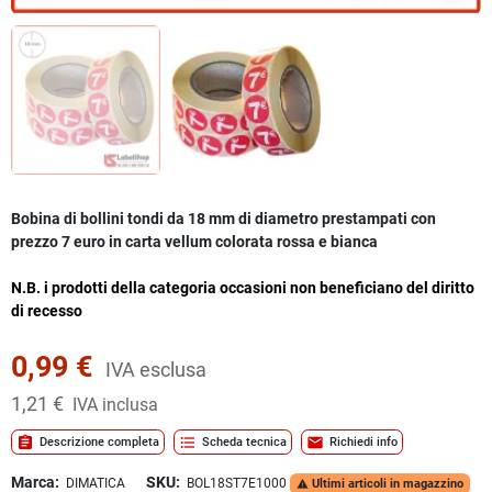
Bobina di bollini tondi da 18 mm di diametro prestampati con
prezzo 7 euro in carta vellum colorata rossa e bianca
N.B. i prodotti della categoria occasioni non beneficiano del diritto
di recesso
0,99 €
IVA esclusa
1,21 €
IVA inclusa
assignment
format_list_bulleted
mail
Descrizione completa
Scheda tecnica
Richiedi info
Marca:
SKU:
DIMATICA
BOL18ST7E1000
Ultimi articoli in magazzino
