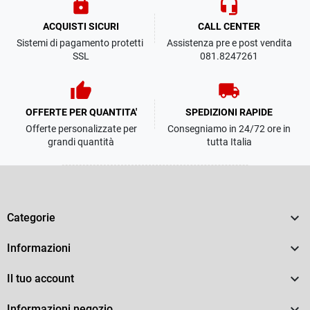
lock
headset_mic
ACQUISTI SICURI
CALL CENTER
Sistemi di pagamento protetti
Assistenza pre e post vendita
SSL
081.8247261
thumb_up
local_shipping
OFFERTE PER QUANTITA'
SPEDIZIONI RAPIDE
Offerte personalizzate per
Consegniamo in 24/72 ore in
grandi quantità
tutta Italia

Categorie

Informazioni

Il tuo account

Informazioni negozio