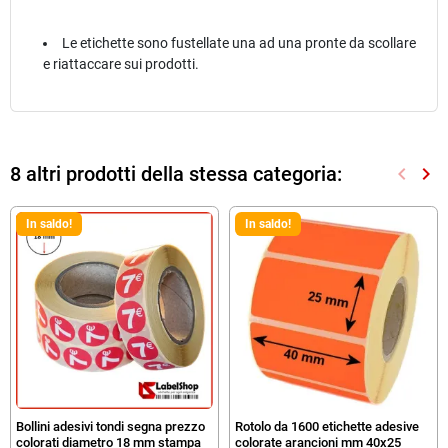
Le etichette sono fustellate una ad una pronte da scollare
e riattaccare sui prodotti.
8 altri prodotti della stessa categoria:
keyboard_arrow_left
keyboard_arrow_right
Preced
Suc
In saldo!
In saldo!
Bollini adesivi tondi segna prezzo
Rotolo da 1600 etichette adesive
colorati diametro 18 mm stampa
colorate arancioni mm 40x25