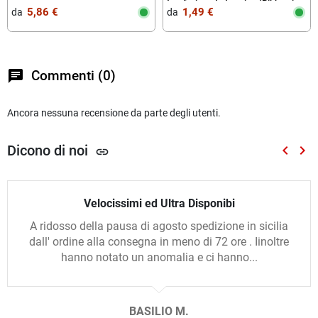
trasferimento termico (Ribbon in
5,86 €
1,49 €
da‎ ‎
da‎ ‎
Cera)
chat
Commenti (0)
Ancora nessuna recensione da parte degli utenti.
Dicono di noi
keyboard_arrow_left
keyboard_arrow_right
link
Preced
Suc
Velocissimi ed Ultra Disponibi
A ridosso della pausa di agosto spedizione in sicilia
dall' ordine alla consegna in meno di 72 ore . Iinoltre
hanno notato un anomalia e ci hanno...
BASILIO M.