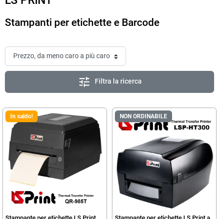
LS PRINT
Stampanti per etichette e Barcode
tune
Filtra la ricerca
In saldo!
NON ORDINABILE
Stampante per etichette LS Print
Stampante per etichette LS Print a