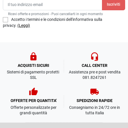
Ricevi offerte e promozioni - Puoi cancellarti in ogni momento
Accetto i termini e le condizioni dell'informativa sulla
privacy.
(Leggi)
lock
headset_mic
ACQUISTI SICURI
CALL CENTER
Sistemi di pagamento protetti
Assistenza pre e post vendita
SSL
081.8247261
thumb_up
local_shipping
OFFERTE PER QUANTITA'
SPEDIZIONI RAPIDE
Offerte personalizzate per
Consegniamo in 24/72 ore in
grandi quantità
tutta Italia