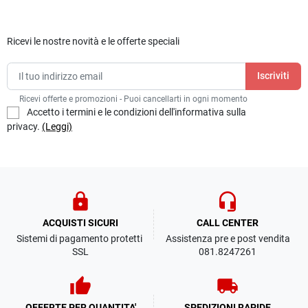
Ricevi le nostre novità e le offerte speciali
Ricevi offerte e promozioni - Puoi cancellarti in ogni momento
Accetto i termini e le condizioni dell'informativa sulla
privacy.
(Leggi)
lock
headset_mic
ACQUISTI SICURI
CALL CENTER
Sistemi di pagamento protetti
Assistenza pre e post vendita
SSL
081.8247261
thumb_up
local_shipping
OFFERTE PER QUANTITA'
SPEDIZIONI RAPIDE