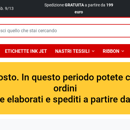
Spedizione
GRATUITA
a partire da
199
ab. 9/13
euro
ETICHETTE INK JET
NASTRI TESSILI
RIBBON
gosto. In questo periodo potete 
ordini
laborati e spediti a partire dal