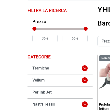
YH
FILTRA LA RICERCA
Prezzo
Bar
CATEGORIE
Non di

Termiche

Vellum
Per Ink Jet

Nastri Tessili
Pistola
lettura