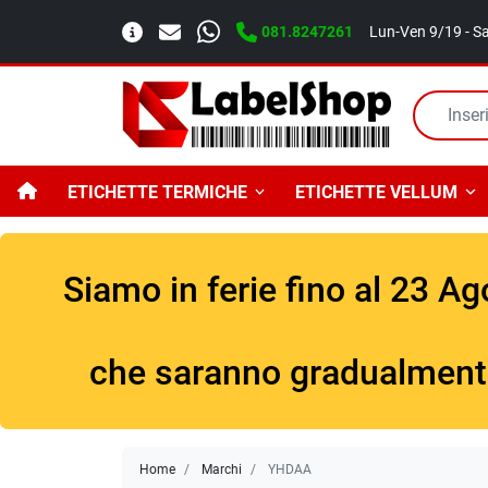
081.8247261
Lun-Ven 9/19 - S
ETICHETTE TERMICHE
ETICHETTE VELLUM
Siamo in ferie fino al 23 A
che saranno gradualmente e
Home
Marchi
YHDAA