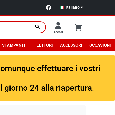
Italiano
▾
search
Accedi
STAMPANTI
LETTORI
ACCESSORI
OCCASIONI
comunque effettuare i vostri
 giorno 24 alla riapertura.