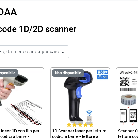
DAA
code 1D/2D scanner
sponibile
Non disponibile
 laser 1D con filo per
1D Scanner laser per lettura
Scanner C
 codici a barre -
codici a barre - lettore a
lettura co