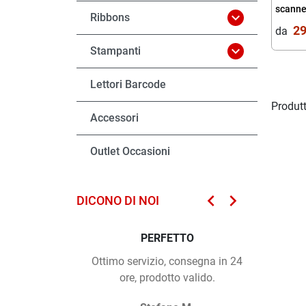
scanne

Ribbons
29
da‎ ‎

Stampanti
Lettori Barcode
Produtt
Accessori
Outlet Occasioni
keyboard_arrow_left
keyboard_arrow_right
DICONO DI NOI
PRECEDENTE
SUCCESSIVO
PERFETTO
pr
Ottimo servizio, consegna in 24
tutto perf
ore, prodotto valido.
filtri 
celere i