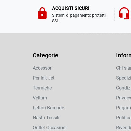
ACQUISTI SICURI
lock
headset_mic
Sistemi di pagamento protetti
SSL
Categorie
Infor
Accessori
Chi si
Per Ink Jet
Spediz
Termiche
Condizi
Vellum
Privac
Lettori Barcode
Pagame
Nastri Tessili
Politic
Outlet Occasioni
Rivendi