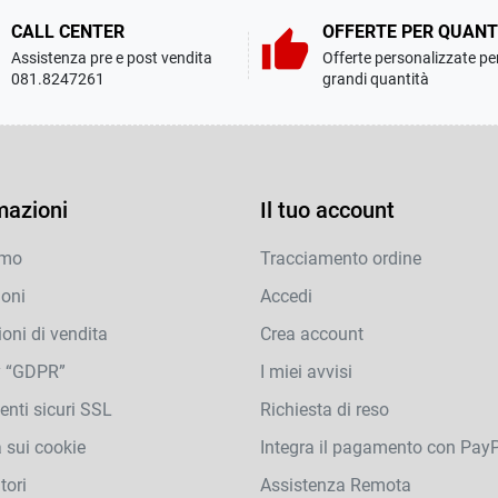
CALL CENTER
OFFERTE PER QUANT
thumb_up
Assistenza pre e post vendita
Offerte personalizzate pe
081.8247261
grandi quantità
mazioni
Il tuo account
amo
Tracciamento ordine
ioni
Accedi
oni di vendita
Crea account
y “GDPR”
I miei avvisi
nti sicuri SSL
Richiesta di reso
a sui cookie
Integra il pagamento con Pay
tori
Assistenza Remota