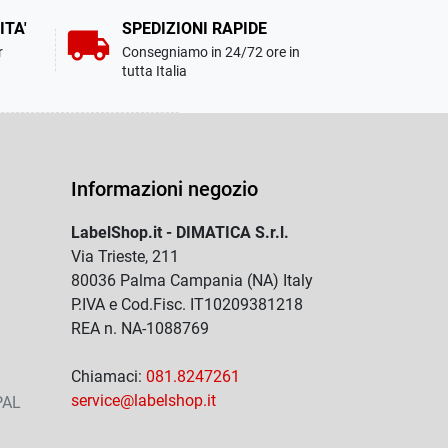
ITA'
SPEDIZIONI RAPIDE
local_shipping
r
Consegniamo in 24/72 ore in
tutta Italia
Informazioni negozio
LabelShop.it - DIMATICA S.r.l.
Via Trieste, 211
80036 Palma Campania (NA) Italy
P.IVA e Cod.Fisc. IT10209381218
REA n. NA-1088769
Chiamaci:
081.8247261
service@labelshop.it
PAL