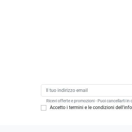
ne ultraveloce per me
Sebastiano S.
ono 5 stelle...
11/02/2026
Martino R.
01/02/2023
Ricevi offerte e promozioni - Puoi cancellarti i
Accetto i termini e le condizioni dell'in