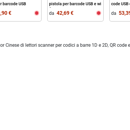
r barcode USB
pistola per barcode USB e wi
code USB 
fi
,90 €
42,69 €
53,3
da‎ ‎
da‎ ‎
or Cinese di lettori scanner per codici a barre 1D e 2D, QR code 
ima esperienza
tutto ok
etto, sito intuitivo con
articoli conformi alla
per trovare in maniera
descrizione, spedizione veloce,
l materiale ricercato
azienda consigliatissima