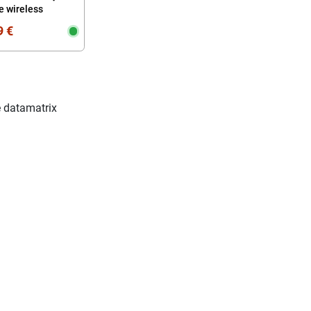
e wireless
9 €
e datamatrix
buon servizio
Top
buon servizio ma non si
5 stars da biba-ricambi-com
capisce le etichette di che
Biba-ricambi M.
marca sono