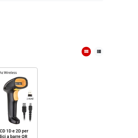
view_module
view_list
CD 1D e 2D per
dici a barre QR